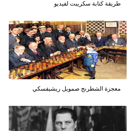
طريقة كتابة سكريبت لفيديو
معجزة الشطرنج صمويل ريشيفسكي