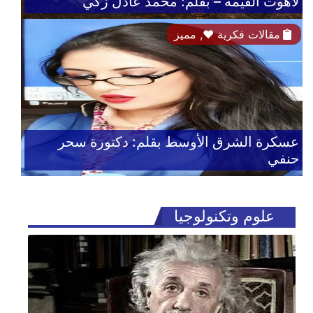
لاهوت القيمة – بقلم: محمد عادل زكي
مقالات فكرية
♥,
مميز
عسكرة الشرق الأوسط بقلم: دكتورة سحر
حنفي
علوم وتكنولوجيا