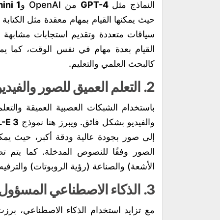
النماذج مثل
GPT-4
من OpenAI و
ini 1
حيث يمكنها القيام بمهام معقدة مثل الكتابة 
سياقات متعددة وتقديم استجابات مشابهة للت
القيام بعدة مهام في نفس الوقت، كما يم
كالبحث العلمي والتعليم.
2.
التعلم العميق للصور والفيديو
باستخدام الشبكات العصبية العميقة والتع
والفيديو بشكل فائق. ويبرز هنا نموذج
-E 3
إلى صور بجودة عالية ودقة أكبر، حيث يمكن
الصور وفقًا للنصوص المدخلة. كما يتم ت
الأشعة) والصناعة (رؤية الروبوتات) والترفيه.
3.
الذكاء الاصطناعي المسؤول 
مع تزايد استخدام الذكاء الاصطناعي، برزت