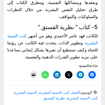
وبعقدها وبمشاكلها النفسية. ويتطرق الكتاب إلى
طرق تحليل النفس البشرية من خلال النظرات
والسلوكيات والمواقف.
5- كتاب ” نظرية الفستق “
للكاتب فهد عامر الأحمدي وهو من أشهر
كتب التنمية
البشرية
وتطوير الذات. يتحدث فيه الكاتب عن رؤيتنا
للحياة وكيف نستطيع أن نغيرها بشكل إيجابي يساعدنا
على مزيد تطوير القدرات الذهنية والنفسية.
شارك هذا الموضوع:
انقر
انقر
النقر
اضغط
انقر
النقر
للمشاركة
للمشاركة
للمشاركة
لتشارك
للمشاركة
لإرسال
على
على
على
على
على
رابط
فيسبوك
Telegram
X
LinkedIn
WhatsApp
عبر
(فتح
(فتح
(فتح
(فتح
(فتح
البريد
في
في
في
في
في
الإلكتروني
الوسوم:
أفضل كتب التنمية البشرية
,
التنمية البشرية
,
نافذة
نافذة
نافذة
نافذة
نافذة
إلى
جديدة)
جديدة)
جديدة)
جديدة)
جديدة)
صديق
كتب التنمية البشرية
,
نظرية الفستق
(فتح
في
نافذة