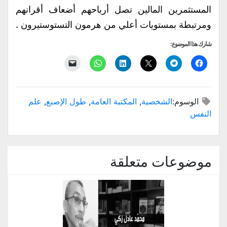
المستثمرين المالين تصل أرباحهم أضعاف أقرانهم
ومرتبطة بمستويات أعلي من هرمون التستوستيرون .
شارك هذا الموضوع:
انقر
انقر
النقر
اضغط
انقر
النقر
للمشاركة
للمشاركة
للمشاركة
لتشارك
للمشاركة
لإرسال
على
على
على
على
على
رابط
فيسبوك
Telegram
X
LinkedIn
WhatsApp
عبر
(فتح
(فتح
(فتح
(فتح
(فتح
البريد
في
في
في
في
في
الإلكتروني
الوسوم:
الشخصية
,
المكتبة العامة
,
طول الإصبع
,
علم
نافذة
نافذة
نافذة
نافذة
نافذة
إلى
جديدة)
جديدة)
جديدة)
جديدة)
جديدة)
صديق
النفس
(فتح
في
نافذة
جديدة)
موضوعات متعلقة