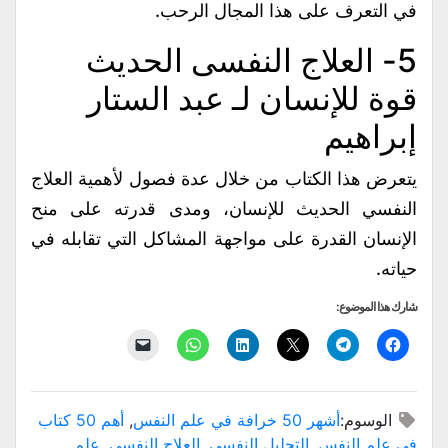
في التعرف على هذا المجال الرحب.
5- العلاج النفسى الحديث
قوة للإنسان لـ عبد الستار
إبراهيم
يتعرض هذا الكتاب من خلال عدة فصول لأهمية العلاج
النفسي الحديث للإنسان، ومدى قدرته على منح
الإنسان القدرة على مواجهة المشاكل التي تقابله في
حياته.
شارك هذا الموضوع:
انقر
انقر
النقر
اضغط
انقر
النقر
للمشاركة
للمشاركة
للمشاركة
لتشارك
للمشاركة
لإرسال
على
على
على
على
على
رابط
فيسبوك
Telegram
X
LinkedIn
WhatsApp
عبر
(فتح
(فتح
(فتح
(فتح
(فتح
البريد
في
في
في
في
في
الإلكتروني
الوسوم:
أشهر 50 خرافة في علم النفس
,
أهم 50 كتاب
نافذة
نافذة
نافذة
نافذة
نافذة
إلى
جديدة)
جديدة)
جديدة)
جديدة)
جديدة)
صديق
في علم النفس
,
التحليل النفسي
,
العلاج النفسي
,
علم
(فتح