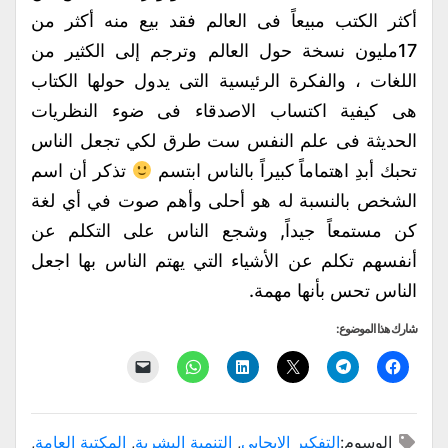
أكثر الكتب مبيعاً فى العالم فقد بيع منه أكثر من
17مليون نسخة حول العالم وترجم إلى الكثير من
اللغات ، والفكرة الرئيسية التى يدول حولها الكتاب
هى كيفية اكتساب الاصدقاء فى ضوء النظريات
الحديثة فى علم النفس ست طرق لكي تجعل الناس
تحبك أبدِ اهتماماً كبيراً بالناس ابتسم
تذكر أن اسم
الشخص بالنسبة له هو أحلى وأهم صوت في أي لغة
كن مستمعاً جيداً, وشجع الناس على التكلم عن
أنفسهم تكلم عن الأشياء التي يهتم الناس بها اجعل
الناس تحس بأنها مهمة.
شارك هذا الموضوع:
انقر
انقر
النقر
اضغط
انقر
النقر
للمشاركة
للمشاركة
للمشاركة
لتشارك
للمشاركة
لإرسال
على
على
على
على
على
رابط
فيسبوك
Telegram
X
LinkedIn
WhatsApp
عبر
(فتح
(فتح
(فتح
(فتح
(فتح
البريد
في
في
في
في
في
الإلكتروني
الوسوم:
التفكير الإيجابي
,
التنمية البشرية
,
المكتبة العامة
,
نافذة
نافذة
نافذة
نافذة
نافذة
إلى