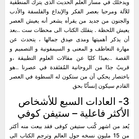
ويدخلك في مسار العلم الحديث الذى يترك المنطقية
للآلة ومرحبا بعصر الفكر والإبداع والفلسفة والأدب
والجنون من جديد من يقرأه يشعر أنه يعيش العصر
يعيش اللحظة . ينقلك الكتاب الى محطات ست ..بعد
أن يذكر أهميتها ومدى صِدق جمالها ، يتحدث عن
مهارة التعاطف و المعنى و السيمفونية و التصميم و
القصة ..بعيدًا كليًا عن مقالات العلوم التطبيقة ،و
قريبً جدًا من الروحانية المُفتَقدة في عصرنا ..هو
باختصار يحكي أن من ستكون له السطوة في العصر
القادم سيكون إنساًنًا بحق
3- العادات السبع للأشخاص
الأكثر فاعلية – ستيفن كوفي
يُعد من اشهر كُتب ستيفن كوفى فقد بيعت منه أكثر
من 15 مليون نسخه حول العالم وترجم الكتاب الى