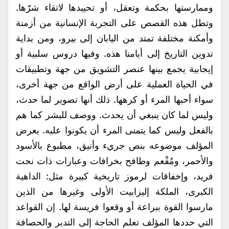
وممارستها بحكمة وتعقل، أو تحييدها لاتقاء شرّها.
وتطل هذه القصص على التجربة الإنسانية من أزمنة
وأمكنة مختلفة تمتد من اليابان إلى بيرو، ومن بداية
تدوين التاريخ إلى أيامنا هذه. وفيها دروس سلبية أو
إيجابية يجمع بينها عنصر التشويق من جهة وتطبيقات
في الحياة العملية على أرض الواقع من جهة أخرى،
سواء أحبها المرء أو كرهها. ذلك أنها تصوير لما حدث،
وليس لما كان ينبغي أن يحدث. ووصف للبشر كما هم
بالفعل وليس كما يتمنى المرء أن يكونوا عليه. يعرض
المؤلف موضوعه بنص جريء وأنيق، مطبوع بالأسود
والأحمر، ومُفْعم وطافح بخرافات وعبارات ذات نحت
فريد، وإخفاقات لرموز تاريخية كبيرة مثل: الداهية
الكبرى، الملكة إليزابيت الأولى وغيرها من الذين
مارسوا القوة ببراعة أو وقعوا فريسة لها. إن القواعد
التي حددها المؤلف تعلم الحاجة إلى التدبر والحصافة