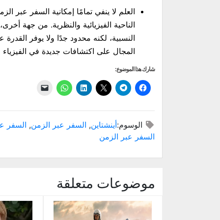
العلم لا ينفي تمامًا إمكانية السفر عبر الز
الناحية الفيزيائية والنظرية. من جهة أخرى
النسبية، لكنه محدود جدًا ولا يوفر القدرة 
المجال على اكتشافات جديدة في الفيزياء قد
شارك هذا الموضوع:
انقر
انقر
النقر
اضغط
انقر
النقر
للمشاركة
للمشاركة
للمشاركة
لتشارك
للمشاركة
لإرسال
على
على
على
على
على
رابط
فيسبوك
X
Telegram
LinkedIn
عبر
WhatsApp
(فتح
(فتح
(فتح
(فتح
(فتح
البريد
في
في
في
في
في
الإلكتروني
الوسوم:
أينشتاين
,
السفر عبر الزمن
,
السفر عب
نافذة
نافذة
نافذة
نافذة
نافذة
إلى
جديدة)
جديدة)
جديدة)
جديدة)
جديدة)
صديق
السفر عبر الزمن
(فتح
في
نافذة
جديدة)
موضوعات متعلقة