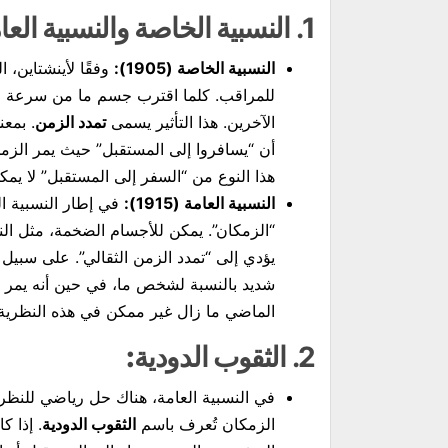
1.
النسبية الخاصة والنسبية العا
النسبية الخاصة (1905):
وفقًا لأينشتاين، ا
للمراقب. كلما اقترب جسم ما من سرعة الضو
الآخرين. هذا التأثير يسمى
تمدد الزمن
. بمع
أن “يسافروا إلى المستقبل” حيث يمر الزم
هذا النوع من “السفر إلى المستقبل” لا يم
النسبية العامة (1915):
في إطار النسبية ال
“الزمكان”. يمكن للأجسام الضخمة، مثل الن
يؤدي إلى “تمدد الزمن الثقالي”. على سبيل
شديد بالنسبة لشخص ما، في حين أنه يمر 
الماضي ما زال غير ممكن في هذه النظرية.
2.
الثقوب الدودية:
في النسبية العامة، هناك حل رياضي للنظر
الزمكان تُعرف باسم
الثقوب الدودية
. إذا ك