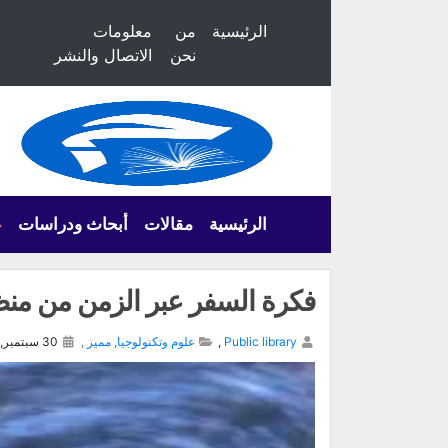
الرئيسية
من
معلومات
نحن
الاتصال والنشر
الرئيسية
مقالات
أبحاث ودراسات
ع
فكرة السفر عبر الزمن من منظ
Public library
,
علوم وتكنولوجيا
,
مميز
,
30 سبتمبر, 2024,