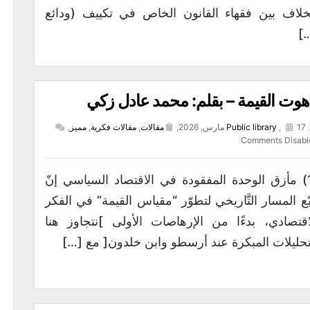
خلاف بين فقهاء القانون الخاص في تكييف (ودائع
[
هوت القيمة – بقلم: محمد عادل زكي
17 مارس, 2026,
,
Public library
مقالات
,
مقالات فكرية
,
مميز
,
Comments Disabl
(1) مأزق الوحدة المفقودة في الاقتصاد السياسي إنّ
بّع المسار التَّاريخي لتطوّر “مقياس القيمة” في الفكر
اقتصادي، بدءًا من الإرهاصات الأولى ]نتجاوز هنا
تحليلات المبكرة عند أرسطو وابن خلدون[ مع […]