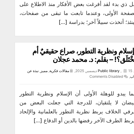
ل ذي بدء لقد أفرغت بعض الأفكار منذ الاطلاع على
صفحة الأولى، وعندما تابعت ما تبقى من صفحات،
نئذ؛ أتخذت سبيلاً آخر؛ بدراسة […]
إسلام ونظرية التطور، صراع حقيقيٌ أم
خْتَلَق؟! – بقلم: د. محمد عجلان
15 ديسمبر, 2025,
,
Public library
مقالات فكرية
,
مميز
,
نبذة عن
اب
,
Comments Disabled
ما يبدو للوهلة الأولى أن الإسلام ونظرية التطور
يضان لا يلتقيان، للدرجة التي جعلت البعض من
في الخلاف يربط نظرية التطور بالعلمانية والإلحاد
ربط الطرف الآخر رفضها بالدين أو الدفاع […]