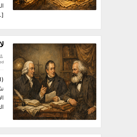
ال
…]
لا
ed
تت
ال
ال