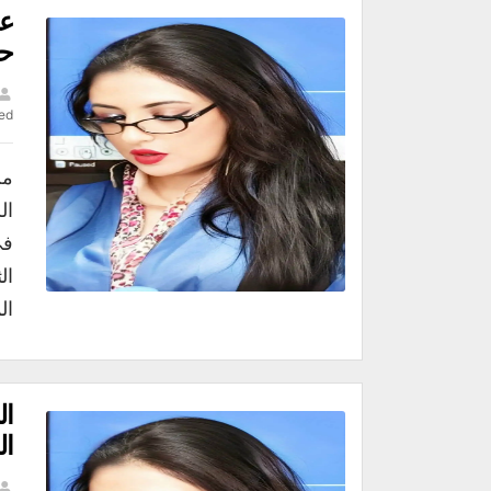
عس
ح
ed
من
ال
في
ال
ال
ال