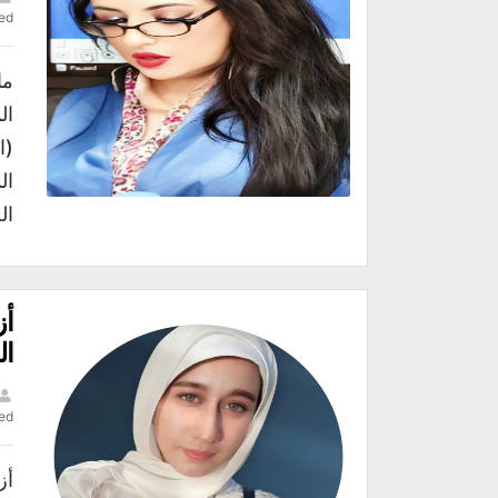
ed
ما
ال
(ا
ال
ال
أز
ال
ed
أز