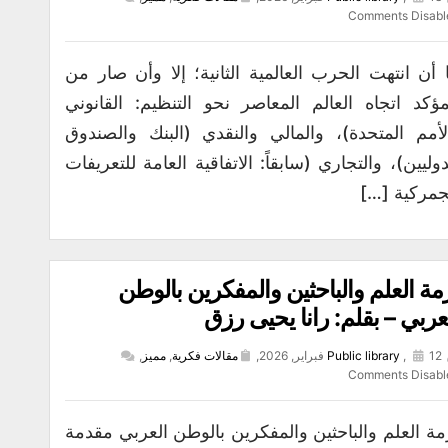
Comments Disabl
 أن انتهت الحرب العالمية الثانية؛ إلا وأن صار من
مؤكد اتجاه العالم المعاصر نحو التنظيم: القانوني
لأمم المتحدة)، والمالي والنقدي (البنك والصندوق
دوليين)، والتجاري (سابقاً: الاتفاقية العامة للتعريفات
جمركية […]
مة العلم والباحثين والمفكرين بالوطن
عربي – بقلم: رانا يحيى رزق
12 فبراير, 2026,
,
Public library
مقالات فكرية
,
مميز
,
Comments Disabl
مة العلم والباحثين والمفكرين بالوطن العربي مقدمة