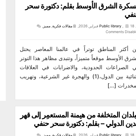
كرة الشرق الأوسط بقلم: دكتورة سحر
نفي
18 فبراير, 2026,
,
Public library
مقالات فكرية
,
مميز
,
Comments Disabl
 أكثر المناطق توتراً في عالمنا المعاصر يحتل
شرق الأوسط موقعاً متميزاً، وتتبدى مظاهر هذا التوتر
 الصراعات الحدودية، والاضرابات في العلاقات
الثنائية بين الدول،(1) والهجرة غير الشرعية، وتهريب
مخدرات […]
بلدان المتخلفة من هيمنة المستعمِر إلى قهر
دين الدولي – بقلم: دكتورة سحر حنفي
18 فبراير, 2026,
,
Public library
مقالات فكرية
,
مميز
,