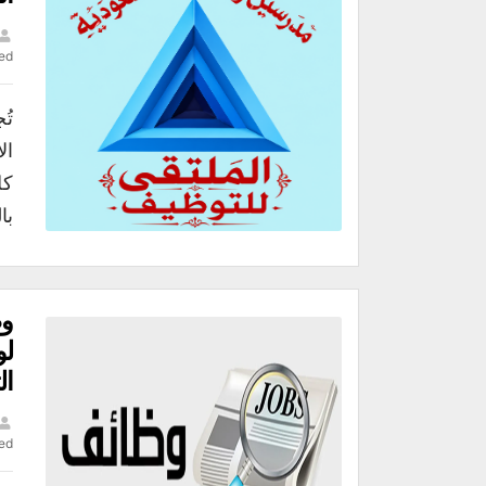
ed
كل
بال
لو
ال
ed