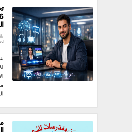
تع
ال
ed
ال
من
ال
مد
ال