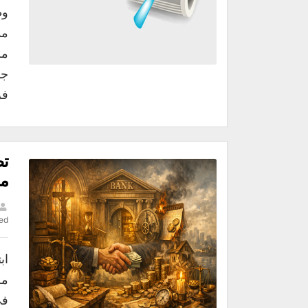
مد
مج
فر
تض
مح
ed
اب
مص