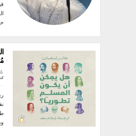
قب
ال
حي
ال
مُ
كت
رب
نق
طر
وي