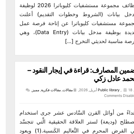
وظائف مجموعة مستشفيات كليوباترا 2026 لوظيفة
خل بيانات (الشروط وخطوات التقديم) أعلنت
موعة مستشفيات كليوباترا عن إتاحة فرصة عمل
جديدة بوظيفة مدخل بيانات (Data Entry)، وهي
صة مناسبة لحديثي التخرج […]
مين المصارف: قراءة في إيجار النقود –
مد عادل زكي
18 أبريل, 2026,
,
Public library
مقالات
,
مقالات فكرية
,
مميز
,
Comments Disabl
تداءً من أوائل القرن السَّادس عشر جرى استخدام
طلح (وديعة) لستر العلاقة الحقيقية الَّتي تتجسَّد
في القرض المحرم في التَّعاليم الكَنسية.(1) ويعود