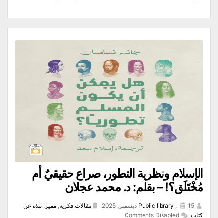
الإسلام ونظرية التطور، صراع حقيقيٌ أم
مُخْتَلَق؟! – بقلم: د. محمد عجلان
15 ديسمبر, 2025,
,
Public library
مقالات فكرية
,
مميز
,
نبذة عن
كتاب
,
Comments Disabled