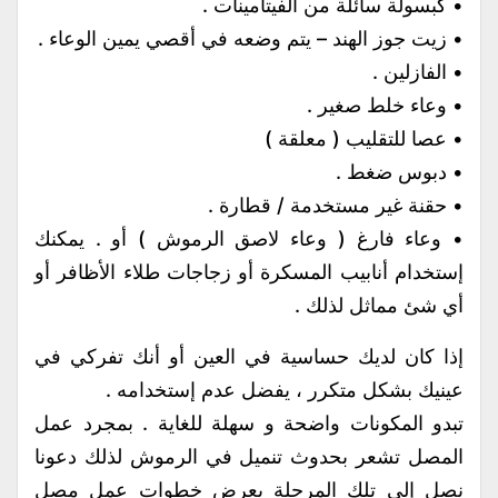
• كبسولة سائلة من الفيتامينات .
• زيت جوز الهند – يتم وضعه في أقصي يمين الوعاء .
• الفازلين .
• وعاء خلط صغير .
• عصا للتقليب ( معلقة )
• دبوس ضغط .
• حقنة غير مستخدمة / قطارة .
• وعاء فارغ ( وعاء لاصق الرموش ) أو . يمكنك
إستخدام أنابيب المسكرة أو زجاجات طلاء الأظافر أو
أي شئ مماثل لذلك .
إذا كان لديك حساسية في العين أو أنك تفركي في
عينيك بشكل متكرر ، يفضل عدم إستخدامه .
تبدو المكونات واضحة و سهلة للغاية . بمجرد عمل
المصل تشعر بحدوث تنميل في الرموش لذلك دعونا
نصل إلي تلك المرحلة بعرض خطوات عمل مصل