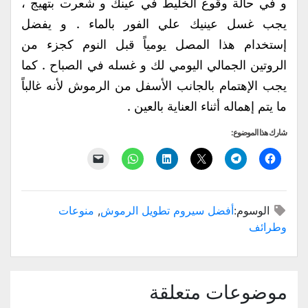
و في حالة وقوع الخليط في عينك و شعرت بتهيج ،
يجب غسل عينيك علي الفور بالماء . و يفضل
إستخدام هذا المصل يومياً قبل النوم كجزء من
الروتين الجمالي اليومي لك و غسله في الصباح . كما
يجب الإهتمام بالجانب الأسفل من الرموش لأنه غالباً
ما يتم إهماله أثناء العناية بالعين .
شارك هذا الموضوع:
انقر
انقر
النقر
اضغط
انقر
النقر
للمشاركة
للمشاركة
للمشاركة
لتشارك
للمشاركة
لإرسال
على
على
على
على
على
رابط
فيسبوك
Telegram
X
LinkedIn
WhatsApp
عبر
(فتح
(فتح
(فتح
(فتح
(فتح
البريد
في
في
في
في
في
الإلكتروني
الوسوم:
أفضل سيروم تطويل الرموش
,
منوعات
نافذة
نافذة
نافذة
نافذة
نافذة
إلى
جديدة)
جديدة)
جديدة)
جديدة)
جديدة)
صديق
وطرائف
(فتح
في
نافذة
جديدة)
موضوعات متعلقة