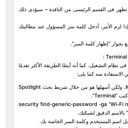
ظهر فى القسم الرئيسى من النافذة – سيؤدى ذلك
وإذا لزم الأمر، أدخل كلمة سر المسؤول عند مطالبتك
ا أكبر فى نظام التشغيل، كما أنه أيضًا الطريقة الأكثر تقدمًا
– توجد عدة طرق لفتح Terminal على Mac، ولكن أسهلها هو من خلال شريط بحث Spotlight
 إل Terminal ، اكتب security find-generic-password -ga “Wi-Fi name” |
ل اسم المستخدم وكلمة السر الخاصة بك.