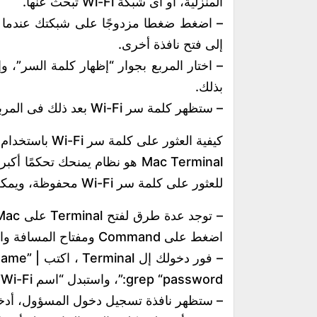
المنزلية، أو أى شبكة Wi-Fi تبحث عنها.
– اضغط ضغطا مزدوجًا على شبكتك عندما ت
إلى فتح نافذة أخرى.
– اختار المربع بجوار “إظهار كلمة السر”، 
بذلك.
– ستظهر كلمة سر Wi-Fi بعد ذلك فى المربع بجوار “إظهار كلمة السر”.
كيفية العثور على كلمة سر Wi-Fi باستخدام Terminal :
Mac Terminal هو نظام يمنحك تحكمً
للعثور على كلمة سر Wi-Fi محفوظة، ويمكن الاستفادة منه كما يلى:
اضغط على Command ومفتاح المسافة واكتب “Terminal”.
– فور دخولك
grep “password:”، واستبدل “اسم Wi-Fi” بالاسم الدقيق لشبكتك.
– ستظهر نافذة تسجيل دخول المسؤول، أدخ