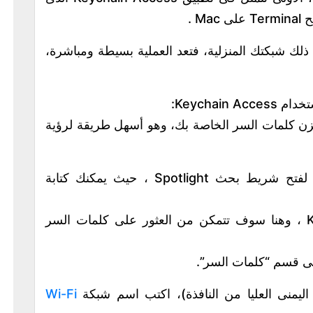
M .
ذلك شبكتك المنزلية، فتعد العملية بسيطة ومباشرة،
Keychai:
Keychain A هو تطبيق macOS يخزن كلمات السر الخاصة بك، وهو أسهل طريقة لرؤية
– انقر على Command ومفتاح المسافة لفتح شريط بحث Spotlight ، حيث يمكنك كتابة
– ثم قم بالضغط لفتح Keychain Access ، وهنا سوف تتمكن من العثور على كلمات السر
لى قسم “كلمات السر”.
يمنى العليا من النافذة)، اكتب اسم شبكة
Wi-Fi