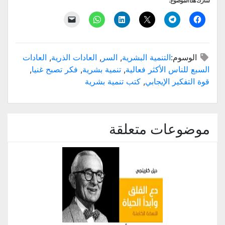
شارك هذا الموضوع:
انقر
انقر
النقر
اضغط
انقر
النقر
للمشاركة
للمشاركة
للمشاركة
لتشارك
للمشاركة
لإرسال
على
على
على
على
على
رابط
فيسبوك
Telegram
X
LinkedIn
WhatsApp
عبر
(فتح
(فتح
(فتح
(فتح
(فتح
البريد
في
في
في
في
في
الإلكتروني
الوسوم:
التنمية البشرية
,
السر
,
العادات الذرية
,
العادات
نافذة
نافذة
نافذة
نافذة
نافذة
إلى
جديدة)
جديدة)
جديدة)
جديدة)
جديدة)
صديق
السبع للناس الأكثر فعالية
,
تنمية بشرية
,
فكر تصبح غنيا
,
(فتح
في
قوة التفكير الإيجابي
,
كتب تنمية بشرية
نافذة
جديدة)
موضوعات متعلقة