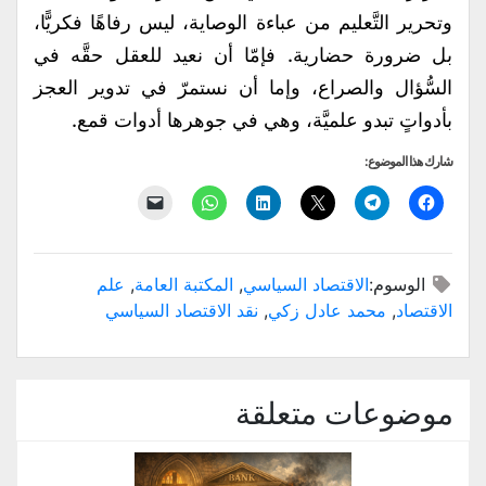
وتحرير التَّعليم من عباءة الوصاية، ليس رفاهًا فكريًّا،
بل ضرورة حضارية. فإمّا أن نعيد للعقل حقَّه في
السُّؤال والصراع، وإما أن نستمرّ في تدوير العجز
بأدواتٍ تبدو علميَّة، وهي في جوهرها أدوات قمع.
شارك هذا الموضوع:
انقر
انقر
النقر
اضغط
انقر
النقر
للمشاركة
للمشاركة
للمشاركة
لتشارك
للمشاركة
لإرسال
على
على
على
على
على
رابط
فيسبوك
Telegram
X
LinkedIn
WhatsApp
عبر
(فتح
(فتح
(فتح
(فتح
(فتح
البريد
في
في
في
في
في
الإلكتروني
الوسوم:
الاقتصاد السياسي
,
المكتبة العامة
,
علم
نافذة
نافذة
نافذة
نافذة
نافذة
إلى
جديدة)
جديدة)
جديدة)
جديدة)
جديدة)
صديق
الاقتصاد
,
محمد عادل زكي
,
نقد الاقتصاد السياسي
(فتح
في
نافذة
جديدة)
موضوعات متعلقة