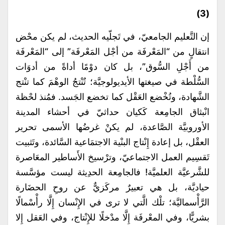
(3)
إن التَّعليم الجامعيّ، في تَجلّيه الحديث، لم يكن محْض
انتقالٍ من “المَعْرفَة من أجْل المَعْرفَة” إلى “المَعْرفَة
من أَجْلِ السُّوق”، بل كان دوْمًا أداةً من أدوَات
السُّلْطة في صيغتها الأيديولوجيَّة؛ تُنْتجُ الوهْمَ كما تنْتج
الشَّهادة، وتُخْضع العَقْل كما تخضع الجَسد. فمُنذ لحْظة
انْبثاق الجامِعة كَكيان حداثيّ في أحشاء المدينة
الأوروبيَّة الصَّاعدة، لم يكنْ غرضُها الأسمى تحرير
العقْل، بل إعادة إِنْتاج البنْية الاجتمَاعية السَّائدة، وتَثبيت
تَقسِيم العمل الاجتماعيّ، وترْسيخ الأَساطير المعَاصرة
للشَّرعيَّة العلميَّة! فالجامِعة الحدِيثة ليست مؤسَّسة
حياديَّة، بل هي تعبيرٌ مركَزيٌّ عن روحِ الحضَارة
الرَّأْسماليَّة؛ تلْك الَّتي لا ترى في الإِنْسان إِلَّا رأْسْمالًا
بشريًّا، وفي المعْرفَة إِلَّا مدْخلًا للإِنْتاج، وفي العَقل إِلا