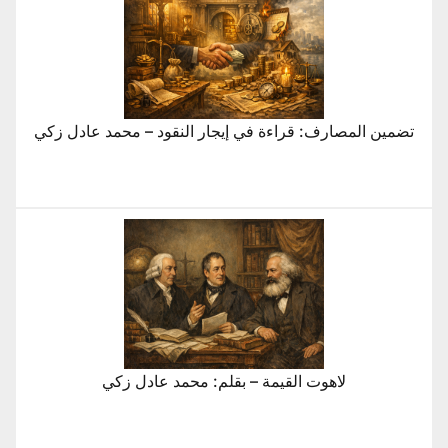
تضمين المصارف: قراءة في إيجار النقود – محمد عادل زكي
لاهوت القيمة – بقلم: محمد عادل زكي