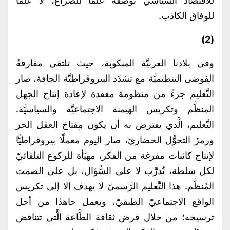
للاقتصَاد السّياسي بوصفه علمًا للصراع، لا علمًا
للوفاق الكاذب.
(2)
وفي بلادنا العربيَّة المنكوبة، حيث تلتقي مفارقةُ
الفوضى التنظيميَّة مع تشدّد البيروقراطيَّة الجافة، صار
التَّعليم جزءً من منظومة معقدة لإعادة إنتاج الجهل
المنظَّم وتكريس الهيمنة الاجتماعيَّة والسياسيَّة.
التَّعليم، الَّذي يفترض به أن يكون مِفتاحَ العقل الحر
ورمزَ التحوُّل الحضاريّ، صار اليوم معملًا بيروقراطيًّا
لإنتاج كائنات مفرغة من الفكر، مهيّأة للركوع التلقائيّ
لكل سلطة، تُدرَّب لا على السُّؤال، بل على الصمت
المُنظَّم. هذا التَّعليم الرَّسميّ لا يهدف إلا إلى تكريس
الواقع الاجتماعيّ الطبقيّ، ويعمل جاهدًا من أجل
ترسيخه؛ من خلال فرض ثقافة الطَّاعة الَّتي تتناقض