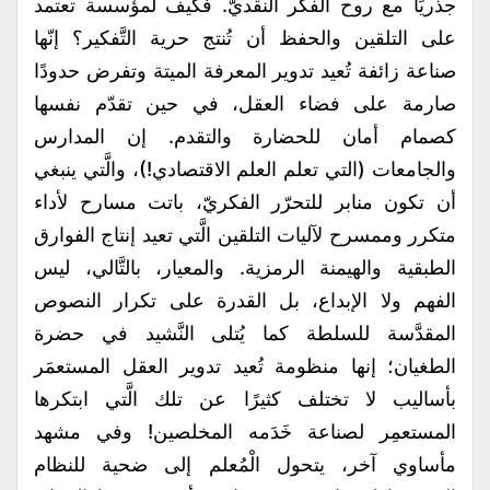
جذريًا مع روح الفكر النقديّ. فكيف لمؤسسة تعتمد
على التلقين والحفظ أن تُنتج حرية التَّفكير؟ إنّها
صناعة زائفة تُعيد تدوير المعرفة الميتة وتفرض حدودًا
صارمة على فضاء العقل، في حين تقدّم نفسها
كصمام أمان للحضارة والتقدم. إن المدارس
والجامعات (التي تعلم العلم الاقتصادي!)، والَّتي ينبغي
أن تكون منابر للتحرّر الفكريّ، باتت مسارح لأداء
متكرر وممسرح لآليات التلقين الَّتي تعيد إنتاج الفوارق
الطبقية والهيمنة الرمزية. والمعيار، بالتَّالي، ليس
الفهم ولا الإبداع، بل القدرة على تكرار النصوص
المقدَّسة للسلطة كما يُتلى النَّشيد في حضرة
الطغيان؛ إنها منظومة تُعيد تدوير العقل المستعمَر
بأساليب لا تختلف كثيرًا عن تلك الَّتي ابتكرها
المستعمِر لصناعة خَدَمه المخلصين! وفي مشهد
مأساوي آخر، يتحول الْمُعلم إلى ضحية للنظام