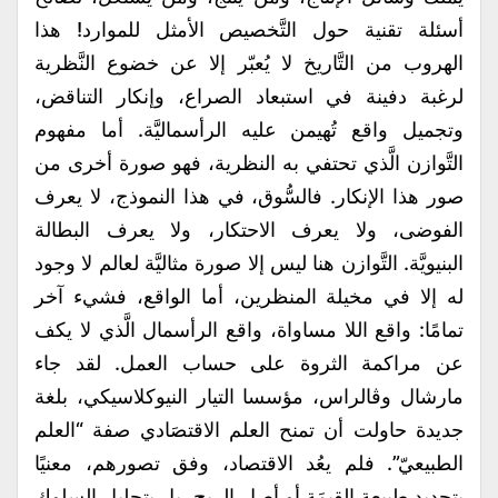
أسئلة تقنية حول التَّخصيص الأمثل للموارد! هذا
الهروب من التَّاريخ لا يُعبّر إلا عن خضوع النَّظرية
لرغبة دفينة في استبعاد الصراع، وإنكار التناقض،
وتجميل واقع تُهيمن عليه الرأسماليَّة. أما مفهوم
التَّوازن الَّذي تحتفي به النظرية، فهو صورة أخرى من
صور هذا الإنكار. فالسُّوق، في هذا النموذج، لا يعرف
الفوضى، ولا يعرف الاحتكار، ولا يعرف البطالة
البنيويَّة. التَّوازن هنا ليس إلا صورة مثاليَّة لعالم لا وجود
له إلا في مخيلة المنظرين، أما الواقع، فشيء آخر
تمامًا: واقع اللا مساواة، واقع الرأسمال الَّذي لا يكف
عن مراكمة الثروة على حساب العمل. لقد جاء
مارشال وڤالراس، مؤسسا التيار النيوكلاسيكي، بلغة
جديدة حاولت أن تمنح العلم الاقتصَادي صفة “العلم
الطبيعيّ”. فلم يعُد الاقتصاد، وفق تصورهم، معنيًا
بتحديد طبيعة القِيمَة أو أصل الربح، بل بتحليل السلوك