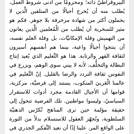
البيروقراطيّ ذاته؛ ومحرومًا من أدنى شروط العمل،
يُطلب منه أن يُخرج أجيالًا من المتلقين الَّذين لا
يحملون أكثر من شهادة مزخرفة بلا جوهر. فكم هو
مثير للسخرية أن يُطلب من الْمُعلمين الَّذين يعانون
من التهميش وقلة الإمكانيَّات، بل وقلة العلم نفسه،
أن ينتجوا أجيالًا واعية، بينما هم أنفسهم أسيرون
لثقافة القهر والرتابة. هذا هو التَّعليم الذي يُعيد إنتاج
البطالة والتخلُّف، لأنه لا يبني سوى الوهم، ويزرع في
النفوس ثقافة التردد والرضا بالقليل. إنّ التَّعليم في
عالمنا الْعَربيَ المنكوب، يستند إلى فرضيَّة، مركزية،
قوامها أن الأجيال القادمة مجرد أدوات للاستقرار
السياسيّ، وليسوا مواطنين. تلك الفرضية تتحول إلى
حقيقة مؤلمة حين نرى المناهج تُكرّس الذهنيَّة
السلطوية، وتُجهّز العقول للاستسلام بدلاً من الثورة
على الواقع المر. علينا إذًا أن نعيد التَّفكير الجذري في