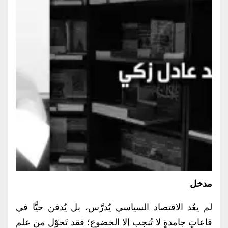
مدخل
لم يعُد الاقتصاد السياسي يُدرَّس، بل يُدفن حيًّا في
قاعاتٍ جامدةٍ لا تُنجب إلا الخضوع؛ فقد تَحوّل من علمٍ