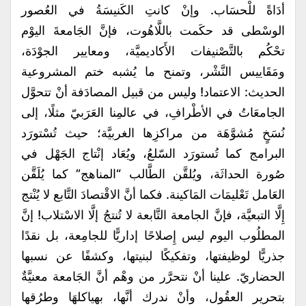
أدَاةً للْحسَاب. وإنْ كانتِ الكَنيسَةُ في العُصور
الوسْطى قد حكَمت باللَّاهُوت، فإنَّ الجَامعةَ اليوْم
تحْكُم بالتَّصْنيفات الأَكاديميَّة، ومعايير الجوْدَة،
ومَقَاييس النَّشْر، وتمنح ما يُشبه ختم المشروعية
الحديث: الاعتماد! وليس من قبيل المصادَفة أنْ تتحوَّل
الجامعَاتُ في الأطْرافِ، في عالمِنا العَرَبيّ مثلًا، إلى
نُسَخٍ مُشوَّهَة من مراكزِها الغربيَّة؛ حيث تُسْتورَد
البرامج كما تُستورَد السّلعُ، ويُعَاد إنْتاج الجَهْل في
صُورة الحداثَة، ويُلقَّن الطَّالب “المناهج” كما يُلَقَّن
العَامل تَعْليمَات المَاكينة. فكما أنَّ الاقْتصادَ التَّابع لا يُنْتج
إِلَّا التبعيَّة، فإنَّ الجامعة التَّابعة لا تُنتجُ إلَّا الاسْتلاب! إنَّ
المطلُوب اليوم ليس إِصلاحًا إداريًّا للجامِعة، بل نقدًا
جذريًّا لوظيفتها، وتفكيكًا لبنيتها، وكشفًا عن نسبها
الحضاريّ. علينا أنْ نتحرَّر من وهْم أنَّ الجَامعة معنيَّةٌ
بتحرير العقُول، وأنْ ندرك أنَّها، بهياكلهَا وطرُقها