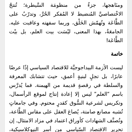
ومنَاهجها، جزءٌ من منظومَة السَّيطرة؛ تُنتجُ
الاخْتصاصيَّ المُنضبط لا المُفكر الحُرَّ، وتدرّبُ على
الطَّاعَة وتُهمّش الخَلْق، وربما سفهته وعاقبت عليه.
الجامعَةُ، بهذا المعنى، ليْسَت بيت العلم، بل بيْت
الطَّاعَة!
خاتمة
ليست الأزمة البيداجوجيَّة للاقتصاد السياسي إذًا عرضًا
عابرًا، بل تجلٍ لبنيةٍ أعمق، حيث تتشابك المعرفة
والسلطة في رقصةٍ قديمة من الهيمنة. فما يُدرَّس
باسم “العلم” ليس إلا إعادة إنتاج لموقع الرأسمال،
وتكريس لشرعية السُّوق كقدرٍ محتوم. وفي جامعاتٍ
تُشبه مصانع صامتة، يُصاغ العقل على مقاس الطَّاعة،
وتُصنَّف الشهادات كأوراق اعتماد في مزاد الامتثال. إن
تحرير الاقتصاد السّياسي من أسر النيوكلاسيكية،