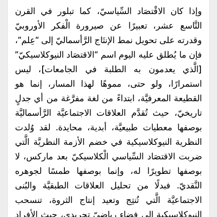
وإذا كان الاقْتصَاد السِّياسيّ، كما تبلور في القرن
التَّاسع عشر، تعبيرًا عن صيرورة الْفكر الأوروبيّ
وقدرته على تحويل نمط الإنتَاج الرَّأسماليّ إلى “عِلم”،
فإن ما يُطلق عليه اليوم اسم “الاقتصَاد النيوكلاسيكيّ”
[الَّذي يعدمون به الطلبة في الجامعات]، ليس
استمرارًا، ولو حتى، مموهًا لهذا المسار، إنما هو
القطيعة المعرفيَّة، ابتداءً من لغة مفرَّغة من أي جدلٍ
تاريخيّ، حيث تُقدَّم العلاقات الاجتماعيَّة الرَّأسماليَّة
بوصفها معطيات طبيعيَّة، أبدية، محايدة. لقد وُلدت
النظرية النيوكلاسيكية في خضم الأزمة النظريَّة الَّتي
ضربت الاقتصَاد السِّياسي الْكلاسيكيّ بعد ماركس، لا
بوصفها تطويرًا له، وإنما بوصفها طمسًا لجوهره
النَّقديّ. فبدلًا من تحليل العلاقات الطبقيَّة والبُنى
الاجتماعيَّة الَّتي تُنتِج وتعيد إنتاج الثروة، تنسحب
النيوكلاسيكية إلى فضاء رياضيّ تجريدي، حيث الأفراد