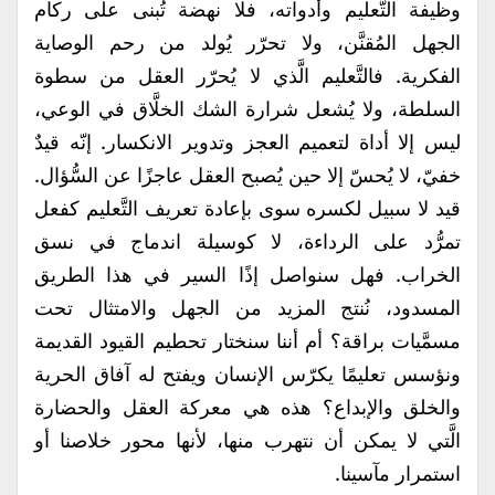
وظيفة التَّعليم وأدواته، فلا نهضة تُبنى على ركام
الجهل المُقنَّن، ولا تحرّر يُولد من رحم الوصاية
الفكرية. فالتَّعليم الَّذي لا يُحرّر العقل من سطوة
السلطة، ولا يُشعل شرارة الشك الخلَّاق في الوعي،
ليس إلا أداة لتعميم العجز وتدوير الانكسار. إنّه قيدٌ
خفيّ، لا يُحسّ إلا حين يُصبح العقل عاجزًا عن السُّؤال.
قيد لا سبيل لكسره سوى بإعادة تعريف التَّعليم كفعل
تمرُّد على الرداءة، لا كوسيلة اندماج في نسق
الخراب. فهل سنواصل إذًا السير في هذا الطريق
المسدود، نُنتج المزيد من الجهل والامتثال تحت
مسمَّيات براقة؟ أم أننا سنختار تحطيم القيود القديمة
ونؤسس تعليمًا يكرّس الإنسان ويفتح له آفاق الحرية
والخلق والإبداع؟ هذه هي معركة العقل والحضارة
الَّتي لا يمكن أن نتهرب منها، لأنها محور خلاصنا أو
استمرار مآسينا.