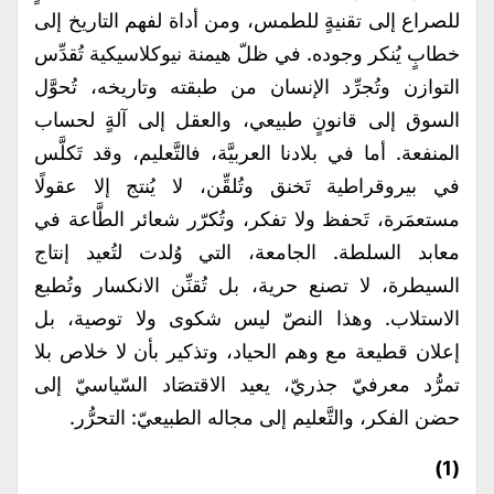
للصراع إلى تقنيةٍ للطمس، ومن أداة لفهم التاريخ إلى
خطابٍ يُنكر وجوده. في ظلّ هيمنة نيوكلاسيكية تُقدِّس
التوازن وتُجرِّد الإنسان من طبقته وتاريخه، تُحوَّل
السوق إلى قانونٍ طبيعي، والعقل إلى آلةٍ لحساب
المنفعة. أما في بلادنا العربيَّة، فالتَّعليم، وقد تَكلَّس
في بيروقراطية تَخنق وتُلقِّن، لا يُنتج إلا عقولًا
مستعمَرة، تَحفظ ولا تفكر، وتُكرّر شعائر الطَّاعة في
معابد السلطة. الجامعة، التي وُلدت لتُعيد إنتاج
السيطرة، لا تصنع حرية، بل تُقنِّن الانكسار وتُطبع
الاستلاب. وهذا النصّ ليس شكوى ولا توصية، بل
إعلان قطيعة مع وهم الحياد، وتذكير بأن لا خلاص بلا
تمرُّد معرفيّ جذريّ، يعيد الاقتصَاد السّياسيّ إلى
حضن الفكر، والتَّعليم إلى مجاله الطبيعيّ: التحرُّر.
(1)