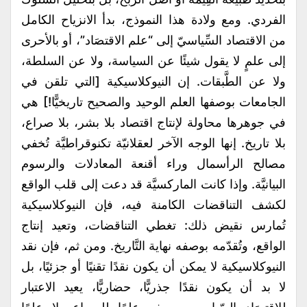
الفردي. ومع ولادة هذا النموذج، بدأ الانزياح الكامل
من الاقتصاد السِّياسيّ إلى “علم الاقتصَاد”، أو بالأحرى
إلى علمٍ لا يقول شيئًا عن السياسة، ولا عن السلطة،
ولا عن الطَّبقات. إن النيوكلاسيكية [التي تلقن في
الجامعات بوصفها العلم الوحيد والصحيح تاريخيًّا!] هي
في جوهرها محاولة لإنتاج اقتصاد بلا بشر، بلا صراع،
بلا تاريخ. إنها الوجه الآخر لعقلانيّة تكنوقراطيَّة تُخفي
مصالح الرأسمال وراء أقنعة المعادلات والرسوم
البيانيَّة. وإذا كانت الماركسيَّة قد دعت إلى قلب الواقع
لكشف التناقضات الكامنة فيه، فإن النيوكلاسيكية
تُمارس نقيض ذلك: تغطي التناقضات، وتعيد إنتاج
الواقع، وتُقدّمه بوصفه نهاية التَّاريخ. ومن ثم، فإن نقد
النيوكلاسيكية لا يمكن أن يكون نقدًا تقنيًا أو جزئيًا، بل
لا بد أن يكون نقدًا جذريًّا، حضاريًّا، يعيد الاعتبار