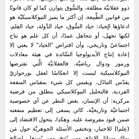
ذوو عقلانيَّة مطلقة، والسُّوق يتوازن كما لو كان قانونًا
من قوانين الطَّبيعة. إن أكثر ما يميز النيوكلاسيكيَّة هو
ادعاؤها الٍحياد: حياد السُّوق، حياد الدَّولة، حياد العِلم.
لكنها تجهل، أو تتجاهل عمدًا، أن كل علم هو نتاج
اجتماعيّ وتاريخي، وأن افتراض “الحياد” لا يعني إلا
إعادة إنتاج الأيديولوجيا السَّائدة في هيئة معادلات
ورموز ودوال رياضيَّة. فالعقلانيَّة الَّتي تفترضها
النيوكلاسيكية ليست إلا انعكاسًا لعقل بورجوازيّ
يقدّس التبادُل، ويقيس كل شيء بمقياس المنفعة
الفردية. فالتحليل النيوكلاسيكي ينطلق من فرضية
مركزية: أن الإنسان، بغض النظر عن أي خصوصية
اجتماعيَّة وتاريخيَّة، كائن يسعى إلى تعظيم منفعته
ضمن قيود مفروضة عليه. وهكذا، يتحول الاقتصَاد إلى
(عِلم!) للاختيار، وتختفي الأسئلة الجوهريَّة حول مَن
يملك وسائل الإنتاج، ومن يُنتج، ومن يُستغل، لصالح