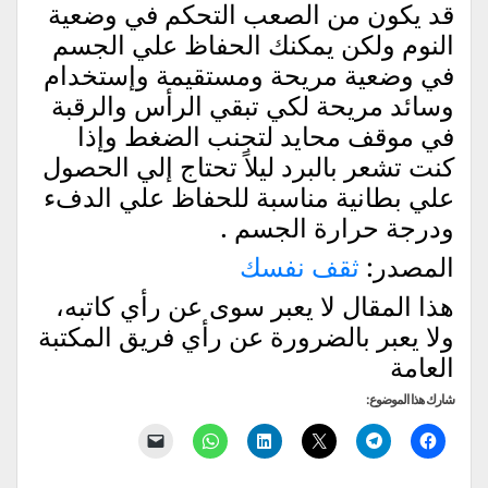
قد يكون من الصعب التحكم في وضعية
النوم ولكن يمكنك الحفاظ علي الجسم
في وضعية مريحة ومستقيمة وإستخدام
وسائد مريحة لكي تبقي الرأس والرقبة
في موقف محايد لتجنب الضغط وإذا
كنت تشعر بالبرد ليلاً تحتاج إلي الحصول
علي بطانية مناسبة للحفاظ علي الدفء
ودرجة حرارة الجسم .
المصدر:
ثقف نفسك
هذا المقال لا يعبر سوى عن رأي كاتبه،
ولا يعبر بالضرورة عن رأي فريق المكتبة
العامة
شارك هذا الموضوع:
انقر
انقر
النقر
اضغط
انقر
النقر
للمشاركة
للمشاركة
للمشاركة
لتشارك
للمشاركة
لإرسال
على
على
على
على
على
رابط
فيسبوك
Telegram
X
LinkedIn
WhatsApp
عبر