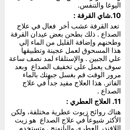
اليوغا والتنفس.
10.شاي القرفة
:
تعد القرفة عشب أخر فعال في علاج
الصداع . ذلك بطحن بعض عيدان القرفة
وطحنهم وإضافة القليل من الماء إلي
هذا المسحوق لعمل عجينة وتطبيقها
علي الجبين . والإستلقاء لمد نصف ساعة
سوف يعمل علي تخفيف الصداع وبعد
مرور الوقت قم بغسل جبهتك بالماء
الفاتر. هذا العلاج مفيد جداً في علاج
الصداع .
11. العلاج العطري :
هناك روائح زيوت عطرية مختلفة، ولكن
الأكثر شيوعاً في علاج الصداع هو زيت
اللافندر العطري والبانونج . وتستخدم