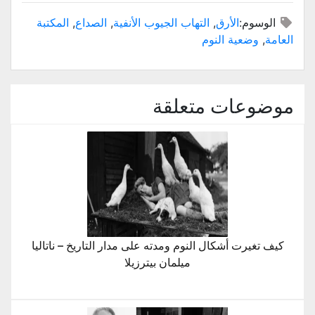
(فتح
(فتح
(فتح
(فتح
(فتح
البريد
في
في
في
في
في
الإلكتروني
الوسوم:
الأرق
,
التهاب الجيوب الأنفية
,
الصداع
,
المكتبة
نافذة
نافذة
نافذة
نافذة
نافذة
إلى
جديدة)
جديدة)
جديدة)
جديدة)
جديدة)
صديق
العامة
,
وضعية النوم
(فتح
في
نافذة
جديدة)
موضوعات متعلقة
كيف تغيرت أشكال النوم ومدته على مدار التاريخ – ناتاليا
ميلمان بيترزيلا