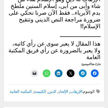
شاء وأبى من أبى، إسلام السنين ملطخ
بدم الأبرياء.. فقط الآن صرنا نحكي على
ضرورة مراجعة النص الديني وتنقيح
الإسلام!!
ــــــــــــــــــــــــ
هذا المقال لا يعبر سوى عن رأي كاتبه،
ولا يعبر بالضرورة عن رأي فريق المكتبة
العامة
شارك هذا الموضوع:
انقر
انقر
النقر
اضغط
انقر
النقر
للمشاركة
للمشاركة
للمشاركة
لتشارك
للمشاركة
لإرسال
على
على
على
على
على
رابط
فيسبوك
Telegram
X
LinkedIn
WhatsApp
عبر
(فتح
(فتح
(فتح
(فتح
(فتح
البريد
في
في
في
في
في
الإلكتروني
الوسوم:
الإرهاب
,
الإلحاد
,
الدين
,
الكنيسة
,
المكتبة العامة
نافذة
نافذة
نافذة
نافذة
نافذة
إلى
جديدة)
جديدة)
جديدة)
جديدة)
جديدة)
صديق
(فتح
في
نافذة
جديدة)