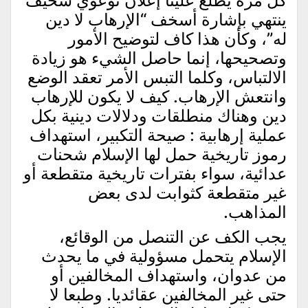
كل مرة يطلع علينا إعلان توعوي سخيف
ينتهي بإشارة أسخف “الإرهاب لا دين
له”، وكأن هذا كاف لتوضيح الأمور
وتصحيحها، إنما حاصل الشيء هو زيادة
الالتباس، وكلما التبس الأمر تعقد الوضع
وانتعش الإرهاب. كيف لا يكون للإرهاب
دين وهناك منطلقات ودلالات دينية بكل
عملية إرهابية : صيحة التكبير، استهداف
رموز تاريخية حمل لها الإسلام شحنات
عدائية، سواء بفترات تاريخية متقطعة أو
غير متقطعة كثوابت لدى بعض
المذاهب.
يجب الكف عن التنصل من الوقائع،
الإسلام يتحمل مسؤولية في ما يحدث
من عدوان، واستهداف المخالفين أو
حتى غير المخالفين عقائديا. وطبعا لا