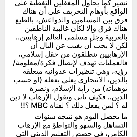
نشير كما يحاول المغفلين التغطية على
الواقع بأوهام التخريف على أن هناك
فرق بين المسلمين والدواعش، بالطبع
هناك فرق وإلا لكان غالبية الناطقين
بالعربية وجل مسلمي العالم إرهابيين..
لكن لا يجب أن يغيب عن البال أن
الإرهابيين ينطلقون من حقل إسلامي،
فالعمليات تهدف لإيصال فكرة/معلومة/
رؤية، وهي تنظيرات عدوانية متعلقة
بالدين، الانتحاري يعلي بفعله (أو حسب
توهماته) من راية الإسلام، ونصرة
الدين.. فكيف نأتي ونقول الإرهاب لا دين
له ؟ لمن يفعل ذلك ؟ لقناة MBC ؟!!
ما يحصل اليوم هو نتيجة سنوات
التساهل والسهو والتواطؤ مع الإرهاب
الكامن، في حصص التعليم الديني التي