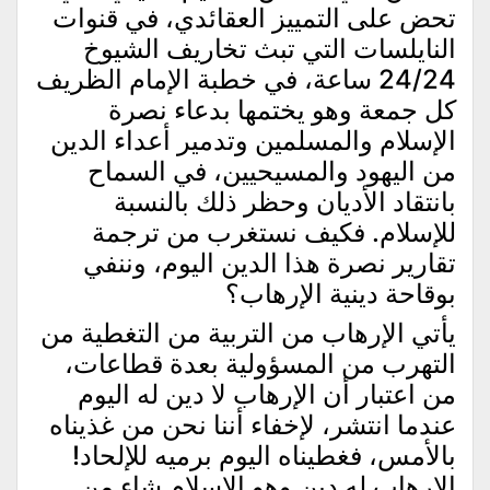
تحض على التمييز العقائدي، في قنوات
النايلسات التي تبث تخاريف الشيوخ
24/24 ساعة، في خطبة الإمام الظريف
كل جمعة وهو يختمها بدعاء نصرة
الإسلام والمسلمين وتدمير أعداء الدين
من اليهود والمسيحيين، في السماح
بانتقاد الأديان وحظر ذلك بالنسبة
للإسلام. فكيف نستغرب من ترجمة
تقارير نصرة هذا الدين اليوم، وننفي
بوقاحة دينية الإرهاب؟
يأتي الإرهاب من التربية من التغطية من
التهرب من المسؤولية بعدة قطاعات،
من اعتبار أن الإرهاب لا دين له اليوم
عندما انتشر، لإخفاء أننا نحن من غذيناه
بالأمس، فغطيناه اليوم برميه للإلحاد!
الإرهاب له دين وهو الإسلام شاء من