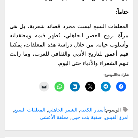
ختاماً:
المعلقات السبع ليست مجرد قصائد شعرية، بل هي
مرآة لروح العصر الجاهلي، تُظهر قيمه ومعتقداته
وأسلوب حياته. من خلال دراسة هذه المعلقات، يمكننا
فهم أعمق للتاريخ الأدبي والثقافي للعرب، وما زالت
تلهم الشعراء والأدباء حتى اليوم.
شارك هذا الموضوع:
انقر
انقر
النقر
اضغط
انقر
النقر
للمشاركة
للمشاركة
للمشاركة
لتشارك
للمشاركة
لإرسال
على
على
على
على
على
رابط
فيسبوك
Telegram
X
LinkedIn
WhatsApp
عبر
(فتح
(فتح
(فتح
(فتح
(فتح
البريد
في
في
في
في
في
الإلكتروني
الوسوم:
أستار الكعبة
,
الشعر الجاهلي
,
المعلقات السبع
,
نافذة
نافذة
نافذة
نافذة
نافذة
إلى
جديدة)
جديدة)
جديدة)
جديدة)
جديدة)
صديق
امرؤ القيس
,
صفية بنت حيي
,
معلقة الأعشى
(فتح
في
نافذة
جديدة)