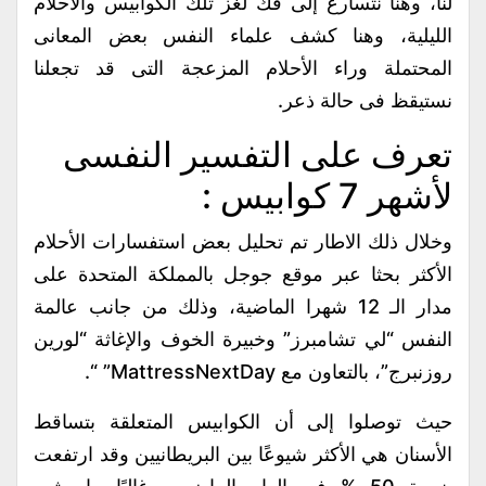
لنا، وهنا نتسارع إلى فك لغز تلك الكوابيس والأحلام
الليلية، وهنا كشف علماء النفس بعض المعانى
المحتملة وراء الأحلام المزعجة التى قد تجعلنا
نستيقظ فى حالة ذعر.
تعرف على التفسير النفسى
لأشهر 7 كوابيس :
وخلال ذلك الاطار تم تحليل بعض استفسارات الأحلام
الأكثر بحثا عبر موقع جوجل بالمملكة المتحدة على
مدار الـ 12 شهرا الماضية، وذلك من جانب عالمة
النفس “لي تشامبرز” وخبيرة الخوف والإغاثة “لورين
روزنبرج”، بالتعاون مع MattressNextDay” “.
حيث توصلوا إلى أن الكوابيس المتعلقة بتساقط
الأسنان هي الأكثر شيوعًا بين البريطانيين وقد ارتفعت