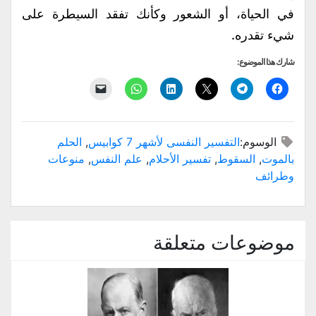
في الحياة، أو الشعور وكأنك تفقد السيطرة على
شيء تقدره.
شارك هذا الموضوع:
انقر
انقر
النقر
اضغط
انقر
النقر
للمشاركة
للمشاركة
للمشاركة
لتشارك
للمشاركة
لإرسال
على
على
على
على
على
رابط
فيسبوك
Telegram
X
LinkedIn
WhatsApp
عبر
(فتح
(فتح
(فتح
(فتح
(فتح
البريد
في
في
في
في
في
الإلكتروني
الوسوم:
التفسير النفسى لأشهر 7 كوابيس
,
الحلم
نافذة
نافذة
نافذة
نافذة
نافذة
إلى
جديدة)
جديدة)
جديدة)
جديدة)
جديدة)
صديق
بالموت
,
السقوط
,
تفسير الأحلام
,
علم النفس
,
منوعات
(فتح
في
وطرائف
نافذة
جديدة)
موضوعات متعلقة