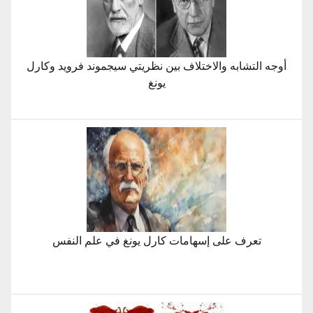
أوجه التشابه والاختلاف بين نظريتي سيجموند فرويد وكارل
يونغ
تعرف على إسهامات كارل يونغ في علم النفس