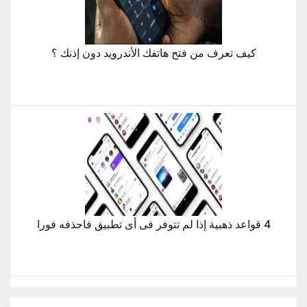
كيف تعرف من فتح هاتفك الأندرويد دون إذنك ؟
4 قواعد ذهبية إذا لم تتوفر فى أى تطبيق فاحذفه فورا