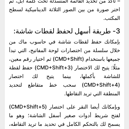
– تأكد من تحديد القائمة المنسدلة تحت كلمة آبل، ثم
اختر صورة من بين الصور الثلاثة الديناميكية لسطح
المكتب.
3- طريقة أسهل لحفظ لقطات شاشة:
بإمكانك حفظ لقطات شاشة في حاسوب ماك من
خلال سلسلة من اختصارات لوحة المفاتيح، التي تبدأ
جميعها باستخدام (CMD+Shift) ثم اختيار رقم معين،
مثلًا: يتيح لك الاختصار (CMD+Shift+3) حفظ لقطة
للشاشة بأكملها، بينما يتيح لك اختصار
(CMD+Shift+4) سحب خط متقاطع لتحديد
المنطقة التي تريد التقاطها.
وبإمكانك أيضا النقر على اختصار (CMD+Shift+5)
لفتح شريط أدوات صغير أسفل الشاشة؛ وهو ما
يسمح لك بالتحكم الكامل في تحديد ما تريد التقاطه،