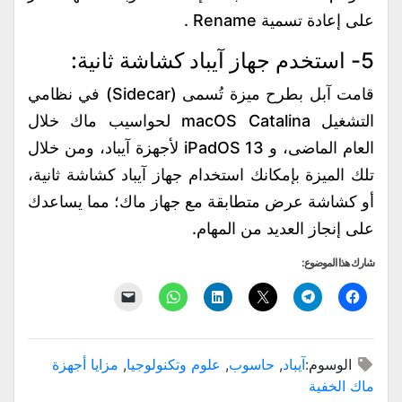
على إعادة تسمية Rename .
5- استخدم جهاز آيباد كشاشة ثانية:
قامت آبل بطرح ميزة تُسمى (Sidecar) في نظامي
التشغيل macOS Catalina لحواسيب ماك خلال
العام الماضى، و iPadOS 13 لأجهزة آيباد، ومن خلال
تلك الميزة بإمكانك استخدام جهاز آيباد كشاشة ثانية،
أو كشاشة عرض متطابقة مع جهاز ماك؛ مما يساعدك
على إنجاز العديد من المهام.
شارك هذا الموضوع:
انقر
انقر
النقر
اضغط
انقر
النقر
للمشاركة
للمشاركة
للمشاركة
لتشارك
للمشاركة
لإرسال
على
على
على
على
على
رابط
فيسبوك
Telegram
X
LinkedIn
WhatsApp
عبر
(فتح
(فتح
(فتح
(فتح
(فتح
البريد
في
في
في
في
في
الإلكتروني
الوسوم:
آيباد
,
حاسوب
,
علوم وتكنولوجيا
,
مزايا أجهزة
نافذة
نافذة
نافذة
نافذة
نافذة
إلى
جديدة)
جديدة)
جديدة)
جديدة)
جديدة)
صديق
ماك الخفية
(فتح
في