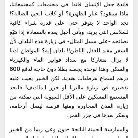
فائدة جعل الإنسان قائدا في مجتمعات كمجتمعاتنا،
ماذا سيقود؟ غبار الظهيرة؟ أو كلاب الحي الضالة؟!
تجد الواحد لا يتوفر حتى على قدرة شراء كافية
للملابس التي يريد، ويأتي أخبل يعده بالسعادة إذا تتبّع
نصائحه -على سبيل المثال- في زيارة هذه البلدان لأن
السفر مفيد للعقل الباطن!! بلدان إيه؟ المواطن لدينا
لا يزال متعاركا مع سداد فواتير الماء والكهرباء
والسكن وهذا لوحده يجعله بطلا دون حاجة لدفع 600
درهم لسماع هرطقات هندية. لكن الخبير يعيب عليه
تقصيره في زيارة ماليزيا أو جزر المالديف! فليجد
المستمع المسكين على الأقل السيولة التي تمكنه من
زيارة المدن المجاورة ومنها فرصة ليصل أرحامه،
ونفكر بعدها في جزر القمر.
والممارسة الخبيثة الناتجة -دون وعي ربما من الخبير