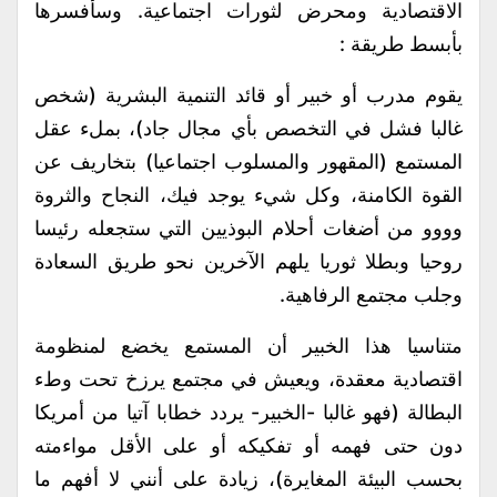
الاقتصادية ومحرض لثورات اجتماعية. وسأفسرها
بأبسط طريقة :
يقوم مدرب أو خبير أو قائد التنمية البشرية (شخص
غالبا فشل في التخصص بأي مجال جاد)، بملء عقل
المستمع (المقهور والمسلوب اجتماعيا) بتخاريف عن
القوة الكامنة، وكل شيء يوجد فيك، النجاح والثروة
وووو من أضغات أحلام البوذيين التي ستجعله رئيسا
روحيا وبطلا ثوريا يلهم الآخرين نحو طريق السعادة
وجلب مجتمع الرفاهية.
متناسيا هذا الخبير أن المستمع يخضع لمنظومة
اقتصادية معقدة، ويعيش في مجتمع يرزخ تحت وطء
البطالة (فهو غالبا -الخبير- يردد خطابا آتيا من أمريكا
دون حتى فهمه أو تفكيكه أو على الأقل مواءمته
بحسب البيئة المغايرة)، زيادة على أنني لا أفهم ما