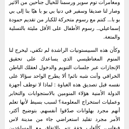
ومغامرات توم سوير ورسمنا للخيال جناحين من الأثير
وصار لنا صديقا وسفير في دنيا بي بو با هيّا بنا إلى بي
بو با… كنتم مع رسوم متحركة للكبار من تقديم حمودة
إسماعيلي.. رسوم الأطفال على الأقل مليئة بالتسلية
والمتعة.
وكأن هذه السبيستونيات الراشدة لم تكفي، ليخرج لنا
المنوم المغناطيسي الذي يساعدك على تحقيق
الإنجازات عبر جلسات التنويم والدخول لعقلك الباطن
الخرافي وأنت شبه نائم! ألا يطرح الواحد سؤالا على
نفسه قبل تصديق هذه الغباوة : لماذا لا توظف أجهزة
الدولة الأمنية هؤلاء المنومين بالاستجوابات والتخابر
وعمليات استخراج المعلومة؟ لسبب بسيط لأنها تعلم
أنهم مجرد بهلوانات صدّقوا أنفسهم. بتوضيح أكثر،
الأمر مجرد تقليد استعراضي جاء من مدينة لاس
فيغاس، كألعاب خفة تتم بالاتفاق مع المساعدين