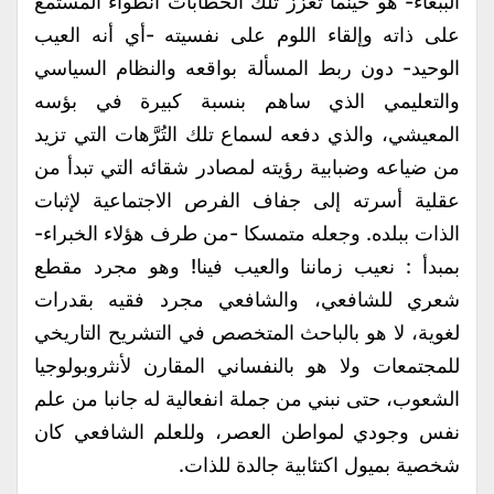
الببغاء- هو حينما تعزز تلك الخطابات انطواء المستمع
على ذاته وإلقاء اللوم على نفسيته -أي أنه العيب
الوحيد- دون ربط المسألة بواقعه والنظام السياسي
والتعليمي الذي ساهم بنسبة كبيرة في بؤسه
المعيشي، والذي دفعه لسماع تلك التُرَّهات التي تزيد
من ضياعه وضبابية رؤيته لمصادر شقائه التي تبدأ من
عقلية أسرته إلى جفاف الفرص الاجتماعية لإثبات
الذات ببلده. وجعله متمسكا -من طرف هؤلاء الخبراء-
بمبدأ : نعيب زماننا والعيب فينا! وهو مجرد مقطع
شعري للشافعي، والشافعي مجرد فقيه بقدرات
لغوية، لا هو بالباحث المتخصص في التشريح التاريخي
للمجتمعات ولا هو بالنفساني المقارن لأنثروبولوجيا
الشعوب، حتى نبني من جملة انفعالية له جانبا من علم
نفس وجودي لمواطن العصر، وللعلم الشافعي كان
شخصية بميول اكتئابية جالدة للذات.