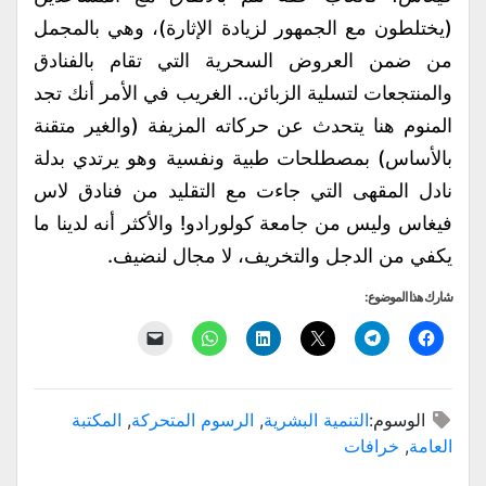
(يختلطون مع الجمهور لزيادة الإثارة)، وهي بالمجمل
من ضمن العروض السحرية التي تقام بالفنادق
والمنتجعات لتسلية الزبائن.. الغريب في الأمر أنك تجد
المنوم هنا يتحدث عن حركاته المزيفة (والغير متقنة
بالأساس) بمصطلحات طبية ونفسية وهو يرتدي بدلة
نادل المقهى التي جاءت مع التقليد من فنادق لاس
فيغاس وليس من جامعة كولورادو! والأكثر أنه لدينا ما
يكفي من الدجل والتخريف، لا مجال لنضيف.
شارك هذا الموضوع:
انقر
انقر
النقر
اضغط
انقر
النقر
للمشاركة
للمشاركة
للمشاركة
لتشارك
للمشاركة
لإرسال
على
على
على
على
على
رابط
فيسبوك
Telegram
X
LinkedIn
WhatsApp
عبر
(فتح
(فتح
(فتح
(فتح
(فتح
البريد
في
في
في
في
في
الإلكتروني
الوسوم:
التنمية البشرية
,
الرسوم المتحركة
,
المكتبة
نافذة
نافذة
نافذة
نافذة
نافذة
إلى
جديدة)
جديدة)
جديدة)
جديدة)
جديدة)
صديق
العامة
,
خرافات
(فتح
في
نافذة