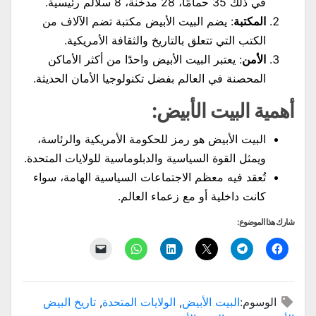
في ذلك 35 حمامًا، 28 مدخنة، 8 سلالم رئيسية.
المكتبة
: يضم البيت الأبيض مكتبة تضم الآلاف من
الكتب التي تتعلق بالتاريخ والثقافة الأمريكية.
الأمن
: يعتبر البيت الأبيض واحدًا من أكثر الأماكن
المحصنة في العالم بفضل تكنولوجيا الأمان الحديثة.
أهمية البيت الأبيض:
البيت الأبيض هو رمز للحكومة الأمريكية والرئاسة،
ويمثل القوة السياسية والدبلوماسية للولايات المتحدة.
تُعقد فيه معظم الاجتماعات السياسية الهامة، سواء
كانت داخلية أو مع زعماء العالم.
شارك هذا الموضوع:
انقر
انقر
النقر
اضغط
انقر
النقر
للمشاركة
للمشاركة
للمشاركة
لتشارك
للمشاركة
لإرسال
على
على
على
على
على
رابط
فيسبوك
Telegram
X
LinkedIn
WhatsApp
عبر
(فتح
(فتح
(فتح
(فتح
(فتح
البريد
في
في
في
في
في
الإلكتروني
الوسوم:
البيت الأبيض
,
الولايات المتحدة
,
تاريخ البيض
نافذة
نافذة
نافذة
نافذة
نافذة
إلى
جديدة)
جديدة)
جديدة)
جديدة)
جديدة)
صديق