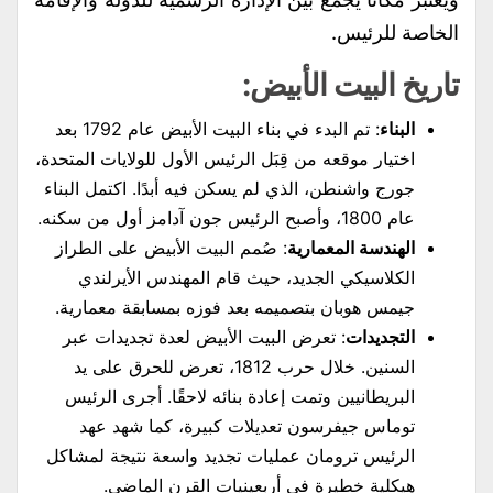
الخاصة للرئيس.
تاريخ البيت الأبيض:
البناء
: تم البدء في بناء البيت الأبيض عام 1792 بعد
اختيار موقعه من قِبَل الرئيس الأول للولايات المتحدة،
جورج واشنطن، الذي لم يسكن فيه أبدًا. اكتمل البناء
عام 1800، وأصبح الرئيس جون آدامز أول من سكنه.
الهندسة المعمارية
: صُمم البيت الأبيض على الطراز
الكلاسيكي الجديد، حيث قام المهندس الأيرلندي
جيمس هوبان بتصميمه بعد فوزه بمسابقة معمارية.
التجديدات
: تعرض البيت الأبيض لعدة تجديدات عبر
السنين. خلال حرب 1812، تعرض للحرق على يد
البريطانيين وتمت إعادة بنائه لاحقًا. أجرى الرئيس
توماس جيفرسون تعديلات كبيرة، كما شهد عهد
الرئيس ترومان عمليات تجديد واسعة نتيجة لمشاكل
هيكلية خطيرة في أربعينيات القرن الماضي.