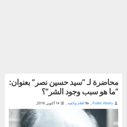
ة لـ “سيد حسين نصر” بعنوان:
و سبب وجود الشر”؟
Public 
,
أفلام وثائقية
,
14 أكتوبر, 2016,