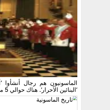
الماسونيون هم رجال أنشأوا ‘أ
‘البنائين الأحرار’. هناك حوالي 5 ملايين منتسب حاليًا في الأخوية