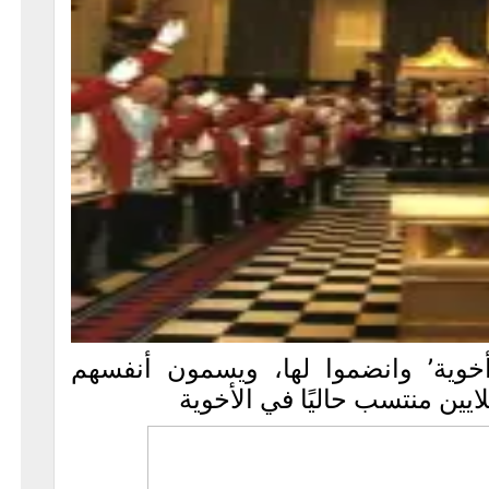
خوية’ وانضموا لها، ويسمون أنفسهم