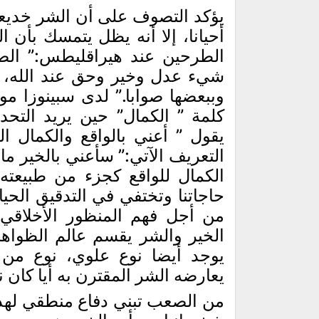
يؤكد التصوف على أن الشر خديعة
أحيانا، إلا أنه يظل يتمسك بأن ا
الطرحين عند هيراقليطس:” الصا
شيء عدل وخير وحق عند الله، ل
وببعضها صوابا.” لدى سبينوزا م
كلمة ” الكمال” حين يريد التحد
يقول ” أعني بالواقع والكمال 
التعريف الآتي:” سأعني بالخير ما 
الكمال للواقع كجزء من طبيعته، 
حاجاتنا وتختفي في التدقيق الحيا
من أجل فهم المنظور الأخلاقي
الخير والشر يقسم عالم الظواهر 
يوجد أيضا نوع علوي، نوع من ا
يعارضه الشر المقترن به أيا كان ن
من الصعب تبني دفاع منطقي لهذا