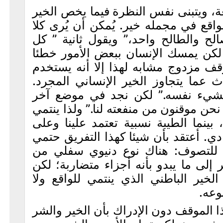
، ويتبنى نفس النظرة فيما يخص الخير
لواقع في مجمله خير. يُمكن أن يُرى كلا
لح والطالح واحد،” ويقول ثانية ” كل
كن يمسك الإنسان ببعض الأمور خطئا
وقف مزدوج مشابه لهذا إلا أنه يستخدم
ث عما يتجاوز الخير الإنساني المجرد.
الشيء نفسه.” لكن نجد في موضع آخر
نحن موقنون من منفعته لنا.” ولذا ينتمي
بينما الطيبة نسبية تعتمد علينا وعلى
دي. أعتقد بأن شيئا كهذا التفريق حتمي
 للتصوف: هناك نوع دنيوي سفلي من
إلى ما يبدو بأنه أجزاء متضاربة؛ لكن
لخير الباطني الذي ينتمي للواقع ولا
وعه.
 الموقف دون الإدراك بأن الخير والشر