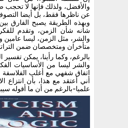
والأفضل، ولذلك فإنها لا تحجب صي
عن ناظرها فقط، بل أيضا التصوف 
وبهذه الطريقة يصبح الفارق بين
شأنه شأن الزمن، وتقدم للفكر ت
والشر، مثل الزمن، ليسا عامين و
متأخران ومتخصصان ضمن التراتبي
بالرغم، وكما رأينا، يمكن تفسير 
والشر ليسا من الأساسيات الفكرية
اتفاق شفهي مع أغلب الفلاسفة ا
أني أعتقد مع هذا، بأن انتزاع ا
علميا-بالرغم من أن ما أقوله سيبد