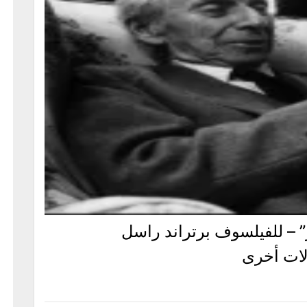
 – للفيلسوف برتراند راسل
لات أخرى