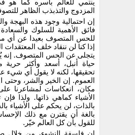
ينتمي للعالم بأسره كما هو في
المزدوج والتذبذب الظاهر للتصو
إن احتمالية وجود هذه البهجة وا
فائق الأهمية للسلوك والسعادة 
للحس المتصوف بعيدا عن أي من ا
إذا كنا لن ننقاد خلف المعتقدات 
يتجلى عن الحس المتصوف. إنه يُظه
حياة أنبل، أسعد وأكثر حرية 
تحقيقها، لكنه لا يقول أي شيء ع
العموم. إن الخير والشر، وحتى 
مكان، انعكاسات لمشاعرنا على
الأشياء كماهي ذاتها. ولذا فإن 
بالذات، لن يحكم على الأشياء بال
بالغة أن يقترن مع ذلك الإحسا
للقول بأن كل العالم خيّر.
إن فلسفة النشوء، من خلال صيغة