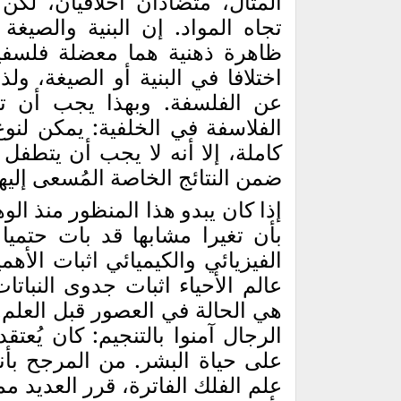
المثال، متضادان أخلاقيان، لك
تجاه المواد. إن البنية والصيغة
ظاهرة ذهنية هما معضلة فلسفي
اختلافا في البنية أو الصيغة، و
عن الفلسفة. وبهذا يجب أن تبق
الفلاسفة في الخلفية: يمكن لنوع
كاملة، إلا أنه لا يجب أن يتطفل 
ضمن النتائج الخاصة المُسعى إليها
إذا كان يبدو هذا المنظور منذ الوه
بأن تغيرا مشابها قد بات حتمي
الفيزيائي والكيميائي اثبات الأهمية
عالم الأحياء اثبات جدوى النبات
هي الحالة في العصور قبل العلم.
الرجال آمنوا بالتنجيم: كان يُعتقد
على حياة البشر. من المرجح بأن
علم الفلك الفاترة، قرر العديد م