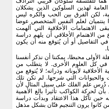
ن هما للفلسفة سلوكان قريبي الترادف
 العامة لهذين السلوكين الذين يشكلان
ة، لكن الفرق بين الحب والكره ليس
لذا ينتميان لعلم النفس المتخصص عوضا
ى الاهتمامات الأخلاقية التي ألهمت
 من الاهتمام الأخلاقي أن يلهم دراسة
في التفاصيل أو أن يُتوقع منه أن يكون
.
لة الأولى محبطا، يمكننا أن نذكر أنفسنا
ا في كل العلوم الأخرى. لا يتطلب من
 الأخلاقية لأيوناته وذراته؛ لا يُتوقع من
ات والحيوانات التي شرحها. لم تكن تلك
 دُرِس علم الفلك على سبيل المثال لأن
 بأن لحركة الكواكب تأثيرا بالغ الأهمية
ه حين تآكل هذا الاعتقاد وبدأت دراسة
من كانوا يرون التنجيم فتّان بشكل مذهل