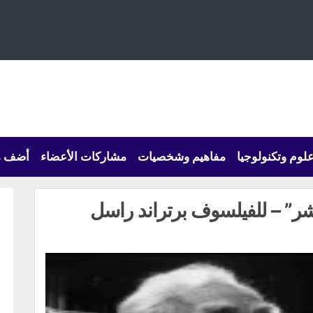
لوم وتكنولوجيا
مفاهيم وشخصيات
مشاركات الأعضاء
أضف م
ر” – للفيلسوف برتراند راسل