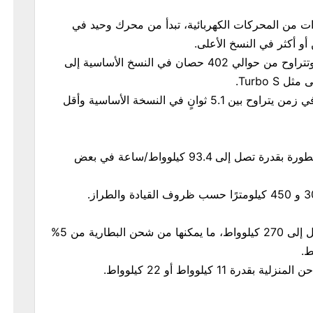
يكان 2024 بعدة خيارات من المحركات الكهربائية، تبدأ من محرك وحيد في
و أكثر في النسخ الأعلى.
قوة المحرك تختلف بحسب الطراز، وتتراوح من حوالي 402 حصان في النسخ الأساسية إلى
التسارع من 0 إلى 100 كم/س يتم في زمن يتراوح بين 5.1 ثوانٍ في النسخة الأساسية وأقل
تتميز تايكان ببطاريات ليثيوم أيون متطورة بقدرة تصل إلى 93.4 كيلوواط/ساعة في بعض
تدعم تايكان الشحن السريع بقوة تصل إلى 270 كيلوواط، ما يمكنها من شحن البطارية من 5%
 11 كيلوواط أو 22 كيلوواط.