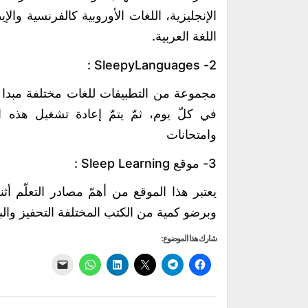
الإنجليزية، اللغات الأوروبية كالفرنسية والإي
اللغة العربية.
2- SleepyLanguages :
في كلّ يوم، ثمّ يتمّ إعادة تشغيل هذه 
وامتحانات
3- موقع Sleep Learning :
وبرضو كمية من الكتب المختلفة التحفيز والب
شارك هذا الموضوع:
انقر
انقر
النقر
اضغط
انقر
النقر
للمشاركة
للمشاركة
للمشاركة
لتشارك
للمشاركة
لإرسال
على
على
على
على
على
رابط
فيسبوك
X
Telegram
LinkedIn
عبر
WhatsApp
(فتح
(فتح
(فتح
(فتح
(فتح
البريد
في
في
في
في
في
الإلكتروني