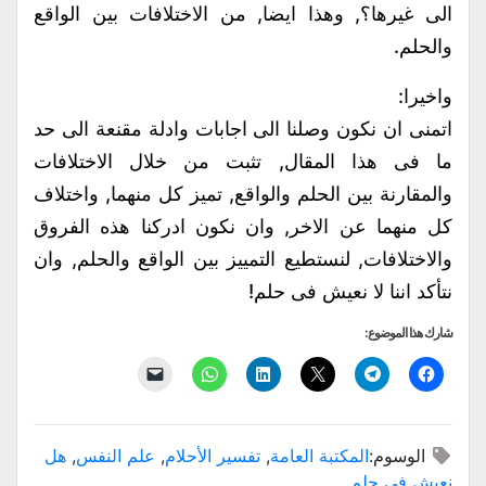
الى غيرها؟, وهذا ايضا, من الاختلافات بين الواقع
والحلم.
واخيرا:
اتمنى ان نكون وصلنا الى اجابات وادلة مقنعة الى حد
ما فى هذا المقال, تثبت من خلال الاختلافات
والمقارنة بين الحلم والواقع, تميز كل منهما, واختلاف
كل منهما عن الاخر, وان نكون ادركنا هذه الفروق
والاختلافات, لنستطيع التمييز بين الواقع والحلم, وان
نتأكد اننا لا نعيش فى حلم!
شارك هذا الموضوع:
انقر
انقر
النقر
اضغط
انقر
النقر
للمشاركة
للمشاركة
للمشاركة
لتشارك
للمشاركة
لإرسال
على
على
على
على
على
رابط
فيسبوك
Telegram
X
LinkedIn
WhatsApp
عبر
(فتح
(فتح
(فتح
(فتح
(فتح
البريد
في
في
في
في
في
الإلكتروني
الوسوم:
المكتبة العامة
,
تفسير الأحلام
,
علم النفس
,
هل
نافذة
نافذة
نافذة
نافذة
نافذة
إلى
جديدة)
جديدة)
جديدة)
جديدة)
جديدة)
صديق
نعيش في حلم
(فتح