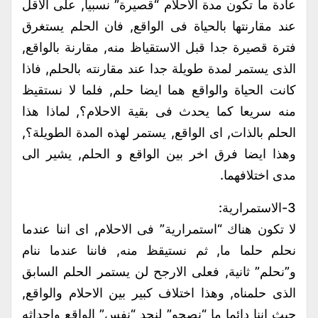
عادة ما تكون مدة الاحلام “قصيرة” نسبيا, على الاقل
عند مقارنتها بالحياة فى الواقع, فان الحلم يستغرق
فترة قصيرة جدا قبل الاستقياظ منه, مقارنة بالواقع,
الذى يستمر لمدة طويلة جدا عند مقارنته بالحلم, فاذا
كانت الحياة والواقع هما ايضا حلم, فلما لا نستقيظ
منه سريعا كما يحدث فى بقية الاحلام؟, لماذا هذا
الحلم بالذات, اى الواقع, يستمر لهذه المدة الطويلة؟,
وهذا ايضا فرق اخر بين الواقع و الحلم, يشير الى
مدى اختلافهما.
3-الاستمرارية:
لا تكون هناك “استمرارية” فى الاحلام, اى اننا عندما
نحلم حلما ما, ثم نستيقظ منه, فاننا عندما ننام
و”نحلم” ثانية, فعلى الارجح لن يستمر الحلم السابق
الذى حلمناه, وهذا اختلاف كبير بين الاحلام والواقع,
حيث اننا دائما ما “نصحو” لنجد “نفس” الواقع واحداثه