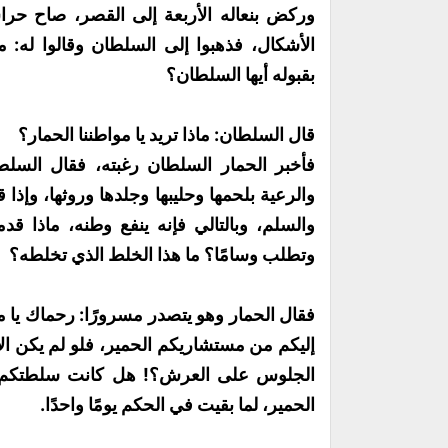
وركض بنعاله الأربعة إلى القصر، صاح حر
الأشكال، فذهبوا إلى السلطان وقالوا له: م
بقبوله أيها السلطان؟
قال السلطان: ماذا تريد يا مواطننا الحمار؟
فأخبر الحمار السلطان رغبته، فقال السلط
والرعية بلحمها وحليبها وجلدها وروثها، وإذ
والسلم، وبالتالي فإنه ينفع وطنه، ماذا 
وتطلب وسامًا؟ ما هذا الخلط الذي تخلطه؟
فقال الحمار وهو يتصدر مسرورًا: رحماك يا 
إليكم من مستشاريكم الحمير، فلو لم يكن ا
الجلوس على العرش؟! هل كانت سلطتكم تس
الحمير، لما بقيت في الحكم يومًا واحدًا.