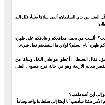
ل البغل بين يدي السلطان، ألقى سلامًا بغلياً، قبّل اليد
طان:
قدمت؟! ألست من يحمل مدافعكم و بنادقكم على ظهره
م ظهره أيام السلم؟ لولاي ما استطعتم فعل شيء.
حق، فقال السلطان: أعطوا مواطني البغل وسامًا من
 القصر بنعاله الأربعة وهو في حالة فرح قصوى، التقى
م و إلى أين أنت ذاهب؟
م الأمر هكذا سأذهب أنا أيضًا إلى سلطاننا وآخذ وساماً،