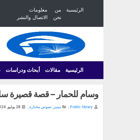
الرئيسية
من
معلومات
نحن
الاتصال والنشر
الرئيسية
مقالات
أبحاث ودراسات
ع
وسام للحمار – قصة قصيرة ساخ
Public library
,
مميز
,
نصوص مختارة
,
28 يوليو, 2024,