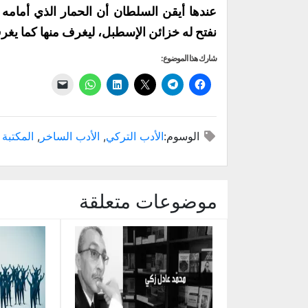
عندها أيقن السلطان أن الحمار الذي أمامه
نفتح له خزائن الإسطبل، ليغرف منها كما يغر
شارك هذا الموضوع:
انقر
انقر
النقر
اضغط
انقر
النقر
للمشاركة
للمشاركة
للمشاركة
لتشارك
للمشاركة
لإرسال
على
على
على
على
على
رابط
فيسبوك
X
Telegram
LinkedIn
عبر
WhatsApp
(فتح
(فتح
(فتح
(فتح
(فتح
البريد
في
في
في
في
في
الإلكتروني
الوسوم:
الأدب التركي
,
الأدب الساخر
,
المكتبة 
نافذة
نافذة
نافذة
نافذة
نافذة
إلى
جديدة)
جديدة)
جديدة)
جديدة)
جديدة)
صديق
(فتح
في
نافذة
جديدة)
موضوعات متعلقة