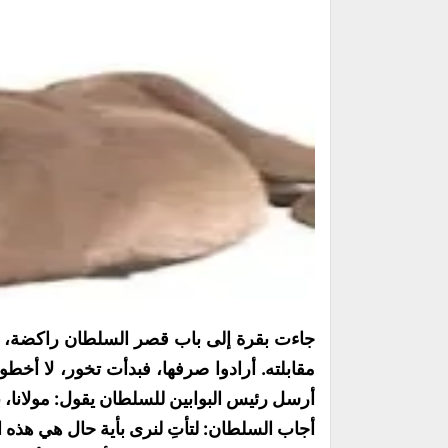
جاءت بقرة إلى باب قصر السلطان راكضة، وقا
مقابلته. أرادوا صرفها، فبدأت تخور، لا أخط
أرسل رئيس البوابين للسلطان يقول: مولانا، 
أجاب السلطان: لتأتِ لنرى بأية حال هي هذه ا