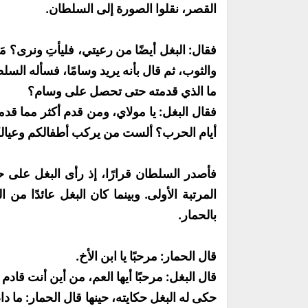
القصر، نقلوا الصورة إلى السلطان.
فقال: البغل أيضًا من رعيتي، فليأتِ ونرى؟ مَثُ
والثوب، ثم قال بأنه يريد وسامًا، فسأله السل
ما الذي قدمته حتى تحصل على وسام؟
فقال البغل: يا مولاي، ومن قدم أكثر مما 
أيام الحرب؟ ألست من يركب أطفالكم وعيالك
فأصدر السلطان قرارًا، إذ رأى البغل على 
المرتبة الأولى. وبينما كان البغل عائدًا من
بالحمار.
قال الحمار: مرحبًا يا ابن الأخ.
قال البغل: مرحبًا أيها العم، من أين أنت قاد
حكى له البغل حكايته، حينها قال الحمار: ما دا