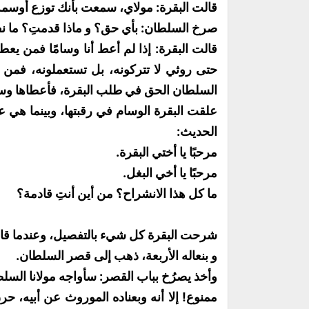
قالت البقرة: مولاي، سمعت بأنك توزع أوسمة، 
صرخ السلطان: بأي حق؟ و ماذا قدمتِ؟ ما ن
قالت البقرة: إذا لم أعط أنا وسامًا فمن ي
حتى روثي لا تتركونه، بل تستعملونه، فمن أ
السلطان الحق في طلب البقرة، فأعطاها وسامًا
علقت البقرة الوسام في رقبتها، وبينما هي عا
الحديث:
مرحبًا يا أختي البقرة.
مرحبًا يا أخي البغل.
ما كل هذا الانشراح؟ من أين أنتِ قادمة؟
شرحت البقرة كل شيء بالتفصيل، وعندما قالت
و بنعاله الأربعة، ذهب إلى قصر السلطان.
وأخذ يصرُخ بباب القصر: سأواجه مولانا السل
ممنوع! إلا أنه وبعناده الموروث عن أبيه، ح