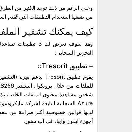
وعلى الرغم من ذلك توجد الكثير من الطرق 
من ضمنها استخدام التطبيقات التي تُقدم الع
كيف يمكنك تشفير الملفات
وهنا سوف نعرض لك 3 ت
التخزين السحابى:
– تطبيق Tresorit::
شخص مشاهدة محتوى الملفات الخاصة بك، ويخ
Azure السحابية التابعة لشركة مايكر
لديها قوانين خصوصية أكثر صرامة من معظم
أجهزة آيفون وآيباد فى آب ستور.