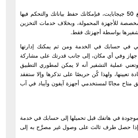
يتيح تطبيق MEGA سعة تخزين مجانية تبلغ 50 جيجابايت، فبإمكانك حفظ بياناتك والتحكم فيها
خصصة للأجهزة المحمولة، وبخلاف خدمات التخزين
تشفيرها بواسطة أجهزتك فقط.
ي في حسابك في الخدمة ومن ثم يمكنك إدارتها
جهاز وفي أي مكان، إلى جانب قدرتك على مشاركة
عني عملية التشفير أنه لا يمكن لمطوري التطبيق
 تعيينها، ولهذا كُن حريصًا على تذكرها وإلا ستفقد
ق متاح مجانًا لمستخدمي أجهزة آيفون وآيباد في آب
لموجودة في هاتفك قبل تحميلها إلى حسابك في خدمة
 إذا حصل طرف ثالث على وصول غير مصرَّح به إلى