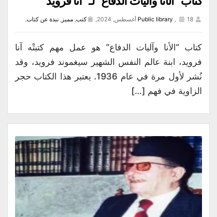
كتاب “الأنا وآليات الدفاع” لـ “آنا فرويد”
18 أغسطس, 2024,
,
Public library
كتب
,
مميز
,
نبذة عن كتاب
,
كتاب “الأنا وآليات الدفاع” هو عمل مهم كتبتْه آنا
فرويد، ابنة عالم النفس الشهير سيغموند فرويد، وقد
نُشر لأول مرة في عام 1936. يعتبر هذا الكتاب حجر
الزاوية في فهم […]