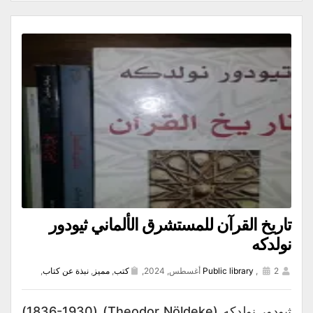
تاريخ القرآن للمستشرق الألماني ثيودور
نولدكه
2 أغسطس, 2024,
,
Public library
كتب
,
مميز
,
نبذة عن كتاب
,
ثيودور نولدكه (Theodor Nöldeke) (1836-1930)