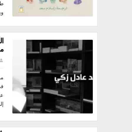
طر
وي
ال
مح
مد
في
عل
إل