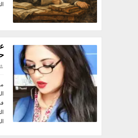
ال
عس
ح
من
ال
في
ال