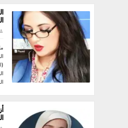
ال
ال
ما
ال
(ا
ال
ال
أز
ال