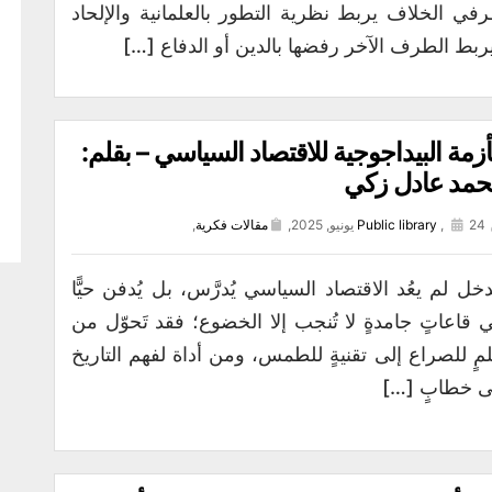
في الخلاف يربط نظرية التطور بالعلمانية والإلحاد
ربط الطرف الآخر رفضها بالدين أو الدفاع […]
أزمة البيداجوجية للاقتصاد السياسي – بقلم:
مد عادل زكي
24 يونيو, 2025,
,
Public library
مقالات فكرية
,
خل لم يعُد الاقتصاد السياسي يُدرَّس، بل يُدفن حيًّا
 قاعاتٍ جامدةٍ لا تُنجب إلا الخضوع؛ فقد تَحوّل من
مٍ للصراع إلى تقنيةٍ للطمس، ومن أداة لفهم التاريخ
ى خطابٍ […]