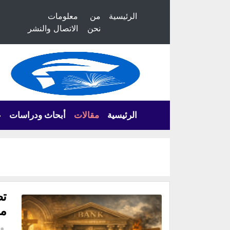
الرئيسية
من
معلومات
نحن
الاتصال والنشر
الرئيسية
مقالات
أبحاث ودراسات
ع
تض
مح