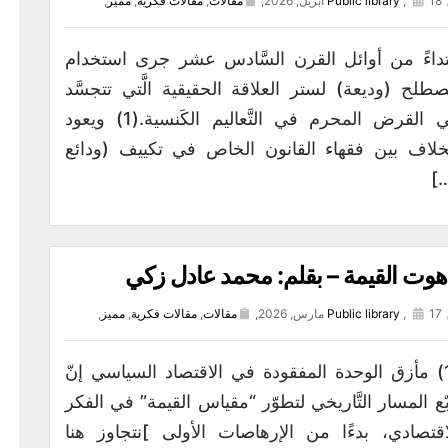
18 أبريل, 2026,
,
Public library
مقالات
,
مقالات فكرية
,
مميز
,
تداءً من أوائل القرن السَّادس عشر جرى استخدام
طلح (وديعة) لستر العلاقة الحقيقية الَّتي تتجسَّد
في القرض المحرم في التَّعاليم الكَنسية.(1) ويعود
خلاف بين فقهاء القانون الخاص في تكييف (ودائع
[
هوت القيمة – بقلم: محمد عادل زكي
17 مارس, 2026,
,
Public library
مقالات
,
مقالات فكرية
,
مميز
,
(1) مأزق الوحدة المفقودة في الاقتصاد السياسي إنّ
بّع المسار التَّاريخي لتطوّر “مقياس القيمة” في الفكر
اقتصادي، بدءًا من الإرهاصات الأولى ]نتجاوز هنا