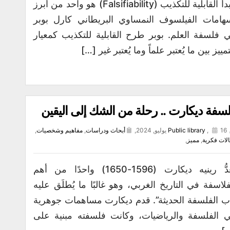
مبدأ القابلية للتكذيب (Falsifiability) هو واحد من أبرز
هامات الفيلسوف النمساوي البريطاني كارل بوبر
 فلسفة العلم. بوبر طرح القابلية للتكذيب كمعيار
تمييز بين ما يُعتبر علماً وما يُعتبر غير […]
سفة ديكارت .. رحلة من الشك إلى اليقين
16 يوليو, 2024,
,
Public library
أبحاث ودراسات
,
مفاهيم وشخصيات
,
لات فكرية
,
مميز
,
يُعَدُّ رينيه ديكارت (1596-1650) واحدًا من أهم
فلاسفة في التاريخ الغربي، وهو غالبًا ما يُطلَق عليه
ب الفلسفة الحديثة”. قدم ديكارت مساهمات جوهرية
 الفلسفة والرياضيات، وكانت فلسفته مبنية على