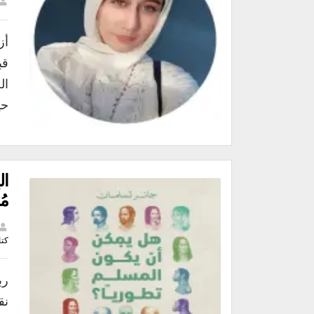
أز
قب
ال
حي
ال
مُ
كت
رب
نق