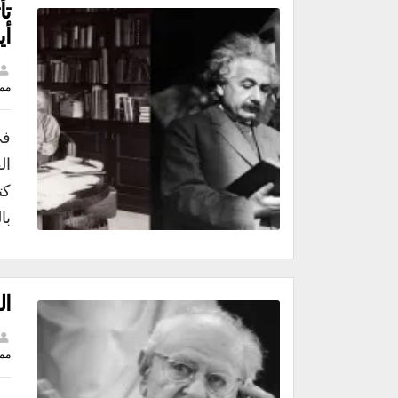
تأ
أي
مم
ال
كت
با
ال
مم