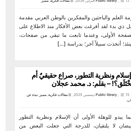
12 فبراير, 2026,
,
Public library
مقالات فكرية
,
مميز
,
مة العلم والباحثين والمفكرين بالوطن العربي مقدمة
ل ذي بدء لقد أفرغت بعض الأفكار منذ الاطلاع على
صفحة الأولى، وعندما تابعت ما تبقى من صفحات،
نئذ؛ أتخذت سبيلاً آخر؛ بدراسة […]
إسلام ونظرية التطور، صراع حقيقيٌ أم
خْتَلَق؟! – بقلم: د. محمد عجلان
15 ديسمبر, 2025,
,
Public library
مقالات فكرية
,
مميز
,
نبذة عن
اب
,
ما يبدو للوهلة الأولى أن الإسلام ونظرية التطور
يضان لا يلتقيان، للدرجة التي جعلت البعض من