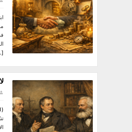
اب
مص
ال
…]
لا
تت
ال