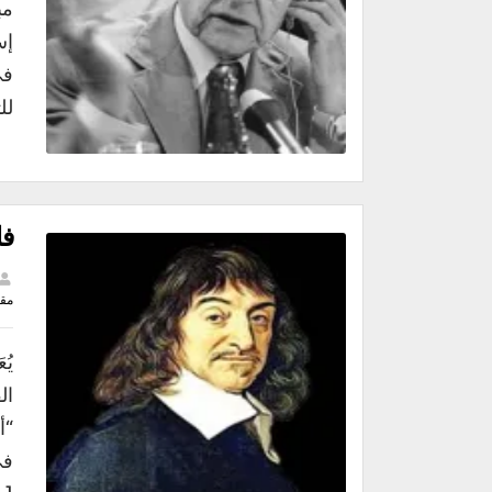
إس
في
لل
فل
مقا
ال
“أ
في