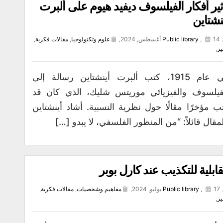
ثير أفكار الفيلسوف ديفيد هيوم على ألبرت
نشتاين
14 أغسطس, 2024,
,
Public library
علوم وتكنولوجيا
,
مقالات فكرية
,
يز
,
في عام 1915، كتب ألبرت أينشتاين رسالة إلى
فيلسوف والفيزيائي موريتس شليك، الذي كان قد
ب مؤخرًا مقالًا حول نظرية النسبية. أشاد أينشتاين
لمقال قائلاً: “من المنظور الفلسفي، لا يبدو […]
قابلية للتكذيب عند كارل بوبر
17 يوليو, 2024,
,
Public library
مفاهيم وشخصيات
,
مقالات فكرية
,
يز
,