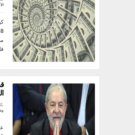
الأ
كي
قا
قص
ال
وش
عن