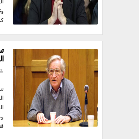
كم
تش
ال
تش
ال
ال
ون
قن