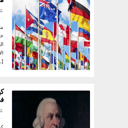
ما
ال
ال
…]
كي
فى
كي