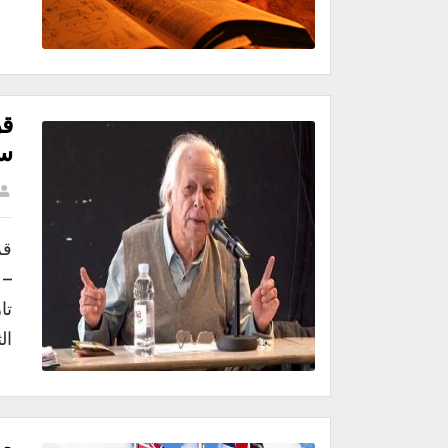
قر
سم
قر
– 
تا
ال
ما