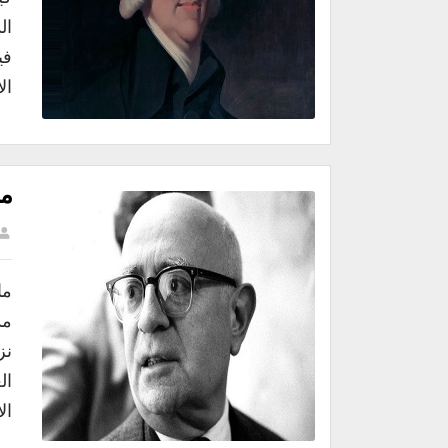
ال
في
ال
ما
ما
نز
ال