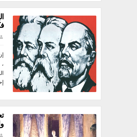
ال
فك
إن
، 
إح
تع
وا