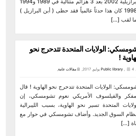
البرازيلية 2002 بعد 3 هزائم متتالية في 1989 و1994
و1998 كان هذا حدثاً عالمياً فقد حظى ( أبن البرازيل )
ا لقب […]
ومسكي: الولايات المتحدة تتدحرج نحو
هاوية !
4 يوليو, 2017,
,
Public library
مقالات عامة
,
ومسكي: الولايات المتحدة تتدحرج نحو الهاوية ! قال
مفكر والفيلسوف الأمريكي نعوم تشومسكي، إن
ولايات المتحدة تسير نحو الهاوية، بسبب الليبرالية
ظام السوق الجديد. وأضاف تشومسكي في حوار مع
اة […]