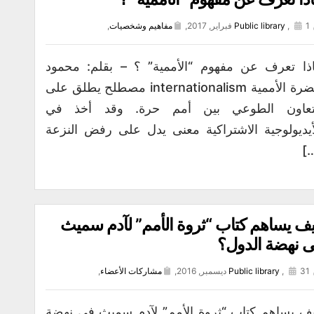
1 فبراير, 2017,
,
Public library
مفاهيم وشخصيات
,
ذا تعرف عن مفهوم “الأممية” ؟ – بقلم: محمود
خضرة الأممية internationalism مصطلح يطلق على
تعاون الطوعي بين أمم حرة. وقد أخذ في
أيديولوجية الاشتراكية معنى يدل على رفض النزعة
[
ف يساهم كتاب “ثروة الأمم” لآدم سميث
 نهضة الدول؟
31 ديسمبر, 2016,
,
Public library
مشاركات الأعضاء
,
ف يساهم كتاب “ثروة الأمم” لآدم سميث فى نهضة