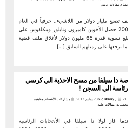
عضاء
,
مقالات عامة
,
ف تصنع مليار دولار من اللاشيء.. حرفياً في العام
2008 حصل الأخوين كاميرون وتايلور وينكلفوس على
مبلغ تسوية قدرة 65 مليون دولار لأغلاق ملف قضية
ما برفعها على زميلهم السابق […]
ة دا سيلفا من مسح الاحذية الي كرسي
رئاسة الي السجن !
21 يوليو, 2017,
,
Public library
مشاركات الأعضاء
,
مفاهيم
خصيات
,
مقالات عامة
,
دما فاز لولا دا سيلفا في الأ،تخابات الرئاسية