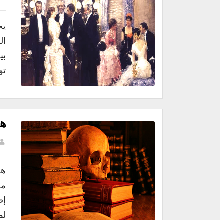
يخ
ال
بي
تو
هل
هل
مح
إص
لم