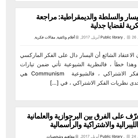
يسار والسلطة والديمقراطية: مراجعة
رية لقضايا جدلية
26 أبريل, 2017,
,
Public library
أفلام وثائقية
,
مقالات فكرية
,
 الاعتقاد الشائع أن اليسار دال على الفكر الماركسي
وهذا خطأ ، فالنظرية الشيوعية تأتي ضمن تيارات
الفكر الاشتراكي ، فالشيوعية Communism هي
دى نظريات الفكر الاشتراكي ، في […]
رّف على الفرق بين البرجوازية والعلمانية
لليبرالية والاشتراكية والرأسمالية
24 أبريل, 2017,
,
Public library
مفاهيم وشخصيات
,