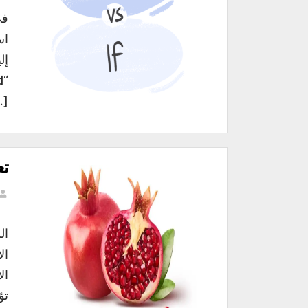
اس
…]
تع
ال
ال
ال
تؤ