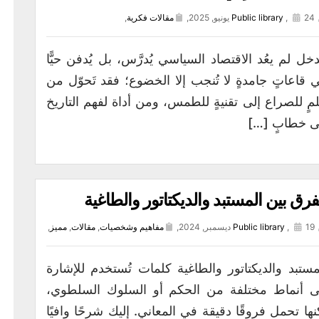
24 يونيو, 2025,
,
Public library
مقالات فكرية
,
خل لم يعُد الاقتصاد السياسي يُدرَّس، بل يُدفن حيًّا
 قاعاتٍ جامدةٍ لا تُنجب إلا الخضوع؛ فقد تَحوّل من
مٍ للصراع إلى تقنيةٍ للطمس، ومن أداة لفهم التاريخ
ى خطابٍ […]
فرق بين المستبد والديكتاتور والطاغية
19 ديسمبر, 2024,
,
Public library
مفاهيم وشخصيات
,
مقالات
,
مميز
,
مستبد والديكتاتور والطاغية كلمات تُستخدم للإشارة
ى أنماط مختلفة من الحكم أو السلوك السلطوي،
نها تحمل فروقًا دقيقة في المعاني. إليك شرحًا وافيًا