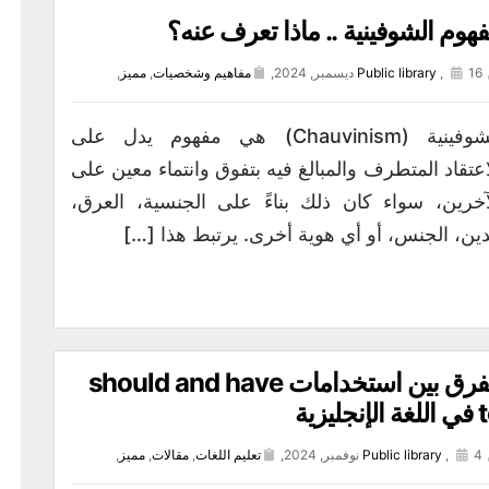
هوم الشوفينية .. ماذا تعرف عنه؟
16 ديسمبر, 2024,
,
Public library
مفاهيم وشخصيات
,
مميز
,
الشوفينية (Chauvinism) هي مفهوم يدل على
اعتقاد المتطرف والمبالغ فيه بتفوق وانتماء معين على
آخرين، سواء كان ذلك بناءً على الجنسية، العرق،
دين، الجنس، أو أي هوية أخرى. يرتبط هذا […]
الفرق بين استخدامات should and have
الإنجليزية
4 نوفمبر, 2024,
,
Public library
تعليم اللغات
,
مقالات
,
مميز
,