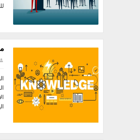
للفرق ب
مف
ال
ال
ال
ال