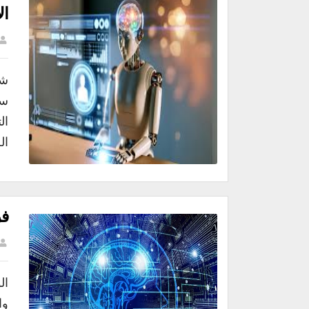
ال
شه
سو
ال
الحديثة: 1
فر
ال
وا