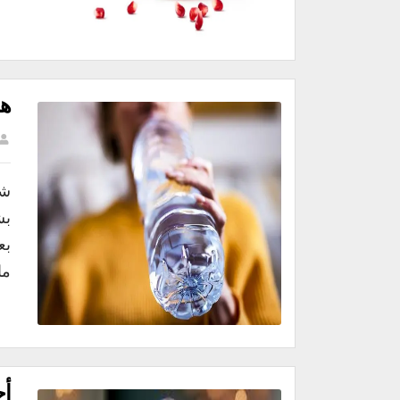
هل
شر
بش
بع
ما
أح