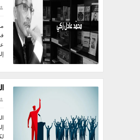
مد
في
عل
إل
ال
ال
إل
لك