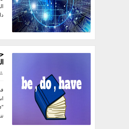
ال
دا
حا
ال
في
تتط