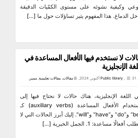
وعي وكيفية نشوئه على مستوى الكمّيات الدقيقة
خل الدماغ. هذا المفهوم يثير تساؤلات حول ما […]
لات لا نستخدم فيها الأفعال المساعدة في
لغة الإنجليزية
31 أكتوبر, 2024,
,
Public library
مقالات
,
مقالات تعليمية
,
مميز
,
 اللغة الإنجليزية، هناك حالات لا نحتاج فيها إلى
استخدام الأفعال المساعدة (auxiliary verbs) كـ
“be” و”do” و”have” و”will”. إليك أبرز الحالات التي لا
لب أفعالًا مساعدة: 1. الجمل الخبرية […]