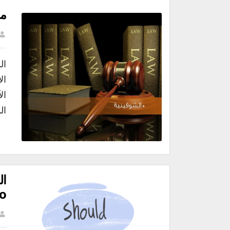
مف
ال
ال
ال
to في اللغة 