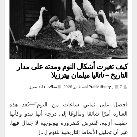
كيف تغيرت أشكال النوم ومدته على مدار
التاريخ – ناتاليا ميلمان بيترزيلا
7 أغسطس, 2025,
,
Public library
مقالات عامة
,
مميز
,
احصل على ثماني ساعات من النوم”—تُعد هذه
العبارة أمرًا شائعًا ومألوفًا إلى درجة أنها تبدو وكأنها
حقيقة أزلية، تُفترض كضرورة بيولوجية لا جدال فيها.
غير أن تحليل الأنماط التاريخية للنوم […]