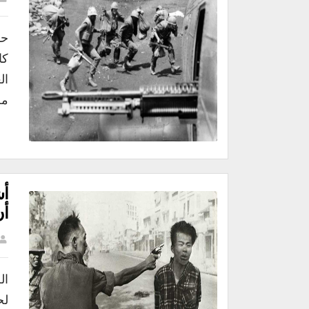
كا
ال
مح
أن
ال
لح