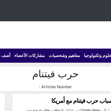
لوم وتكنولوجيا
مفاهيم وشخصيات
مشاركات الأعضاء
أضف م
حرب فيتنام
Articles Number :
باب حرب فيتنام مع أمريكا
7 أكتوبر, 2024,
,
Public library
مقالات
,
مقالات تاريخية
,
مميز
,