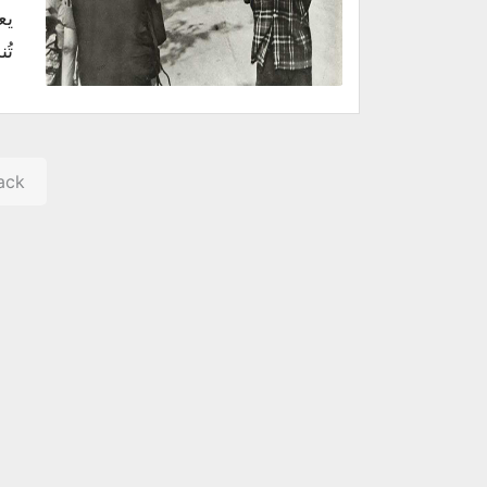
تُ
ack