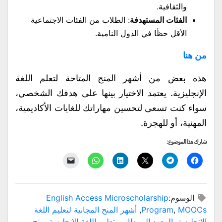
والثقافية.
الفئات المستهدفة
: الطلاب من الفئات الاجتماعية
الأقل حظًا في الدول النامية.
من هنا
هذه بعض من أشهر المنح المتاحة لتعلم اللغة
الإنجليزية. يعتمد الاختيار بينها على هدفك الشخصي،
سواء كنت تسعى لتحسين مهاراتك للغايات الأكاديمية،
المهنية، أو للهجرة.
شارك هذا الموضوع:
انقر
انقر
النقر
اضغط
انقر
النقر
للمشاركة
للمشاركة
للمشاركة
لتشارك
للمشاركة
لإرسال
على
على
على
على
على
رابط
فيسبوك
Telegram
X
LinkedIn
WhatsApp
عبر
(فتح
(فتح
(فتح
(فتح
(فتح
البريد
في
في
في
في
في
الإلكتروني
الوسوم:
English Access Microscholarship
نافذة
نافذة
نافذة
نافذة
نافذة
إلى
جديدة)
جديدة)
جديدة)
جديدة)
جديدة)
صديق
MOOCs
,
Program
,
أشهر المنح المجانية لتعليم اللغة
(فتح
في
الإنجليزية
,
المعهد البريطاني
,
تعليم اللغة الإنجليزية
,
منح