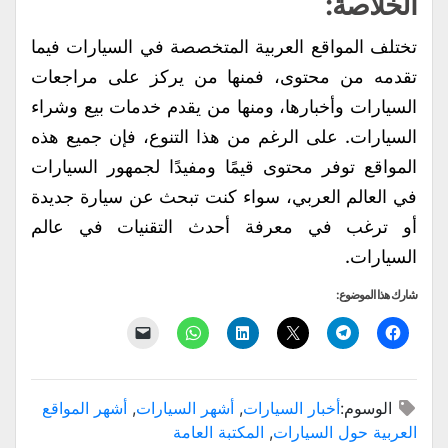
الخلاصة:
تختلف المواقع العربية المتخصصة في السيارات فيما
تقدمه من محتوى، فمنها من يركز على مراجعات
السيارات وأخبارها، ومنها من يقدم خدمات بيع وشراء
السيارات. على الرغم من هذا التنوع، فإن جميع هذه
المواقع توفر محتوى قيمًا ومفيدًا لجمهور السيارات
في العالم العربي، سواء كنت تبحث عن سيارة جديدة
أو ترغب في معرفة أحدث التقنيات في عالم
السيارات.
شارك هذا الموضوع:
انقر
انقر
النقر
اضغط
انقر
النقر
للمشاركة
للمشاركة
للمشاركة
لتشارك
للمشاركة
لإرسال
على
على
على
على
على
رابط
فيسبوك
Telegram
X
LinkedIn
WhatsApp
عبر
(فتح
(فتح
(فتح
(فتح
(فتح
البريد
في
في
في
في
في
الإلكتروني
الوسوم:
أخبار السيارات
,
أشهر السيارات
,
أشهر المواقع
نافذة
نافذة
نافذة
نافذة
نافذة
إلى
جديدة)
جديدة)
جديدة)
جديدة)
جديدة)
صديق
العربية حول السيارات
,
المكتبة العامة
(فتح
في